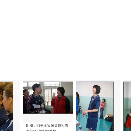
组图：郎平王宝泉英雄相惜