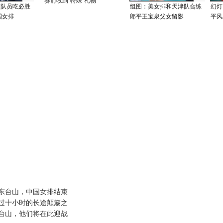
赛前收到"特殊"礼物
领队员吃必胜
组图：美女排和天津队合练
幻灯
国女排
郎平王宝泉父女留影
平风
广东台山，中国女排结束
过十小时的长途颠簸之
台山，他们将在此迎战