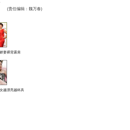
。
(责任编辑：魏万春)
娇妻裸背露肩
女越漂亮越杯具