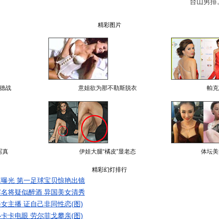
台山男排
精彩图片
德战
意姐欲为那不勒斯脱衣
帕克
写真
伊娃大腿“橘皮”显老态
体坛美
精彩幻灯排行
曝光 第一足球宝贝惊艳出镜
名将疑似醉酒 异国美女清秀
女主播 证自己非同性恋(图)
卡卡电眼 劳尔菲戈攀亲(图)