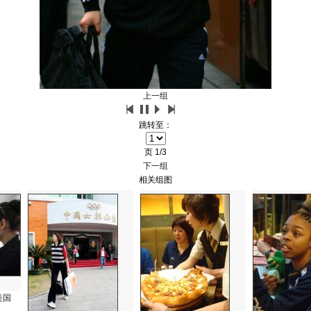
上一组
跳转至：
页
1/3
下一组
相关组图
美国