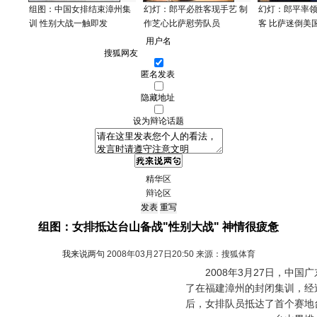
组图：中国女排结束漳州集
幻灯：郎平必胜客现手艺 制
幻灯：郎平率
训 性别大战一触即发
作芝心比萨慰劳队员
客 比萨迷倒美
用户名
匿名发表
隐藏地址
设为辩论话题
精华区
辩论区
组图：女排抵达台山备战"性别大战" 神情很疲惫
我来说两句
2008年03月27日20:50 来源：搜狐体育
2008年3月27日，中国
了在福建漳州的封闭集训，经
后，女排队员抵达了首个赛地