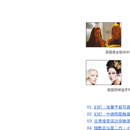
异国美女助兴中
英国羽球选手
01.
幻灯：张馨予新写真
02.
幻灯：中德明星晚宴
03.
古蒂接受采访突吻美
04.
细数足坛星二代：小