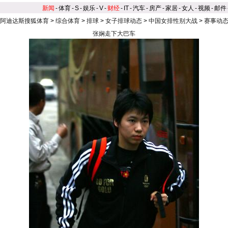
新闻
-
体育
-
S
-
娱乐
-
V
-
财经
-
IT
-
汽车
-
房产
-
家居
-
女人
-
视频
-
邮件
阿迪达斯搜狐体育
>
综合体育
>
排球
>
女子排球动态
>
中国女排性别大战
>
赛事动
张娴走下大巴车