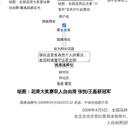
选手变身冰上
组图：全国花滑大奖赛冰舞
子
组图：全国花滑总决赛 "小
自由舞 飘逸妩媚走光
老外"戈米沙引起轰动
用户名
匿名发表
隐藏地址
设为辩论话题
精华区
辩论区
组图：花滑大奖赛双人自由滑 张悦/王磊获冠军
我来说两句
2008年04月06日03:32 来源：中体在线图片库
2008年4月5日，全国花
在北京亦庄世纪星滑冰馆举行
人自由滑冠