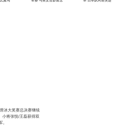
比翼鸟
军赛 与美女合影留念
本 日本队向前突进
样滑冰大奖赛总决赛继续
。小将张悦/王磊获得双
军。