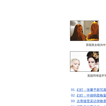
异国美女助兴中
英国羽球选手
01.
幻灯：张馨予新写真
02.
幻灯：中德明星晚宴
03.
古蒂接受采访突吻美