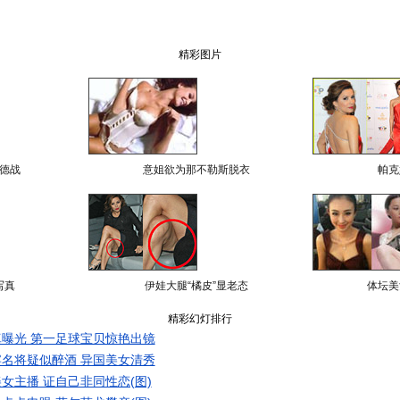
精彩图片
德战
意姐欲为那不勒斯脱衣
帕克
写真
伊娃大腿“橘皮”显老态
体坛美
精彩幻灯排行
曝光 第一足球宝贝惊艳出镜
名将疑似醉酒 异国美女清秀
女主播 证自己非同性恋(图)