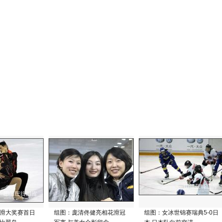
滑大奖赛首日
组图：庞清佟健亮相花滑冠
组图：女冰世锦赛瑞典5-0日