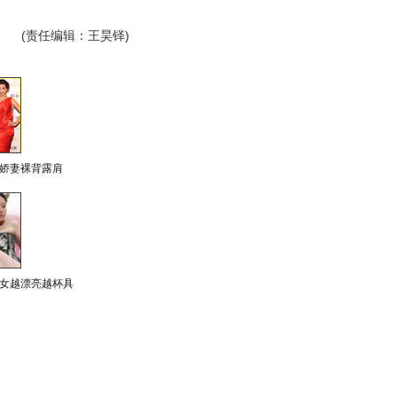
(责任编辑：王昊铎)
娇妻裸背露肩
女越漂亮越杯具