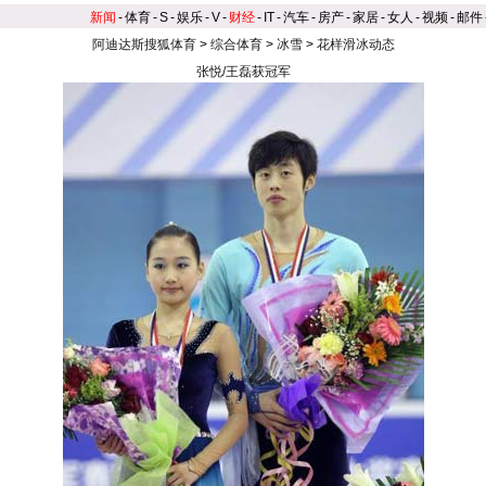
新闻
-
体育
-
S
-
娱乐
-
V
-
财经
-
IT
-
汽车
-
房产
-
家居
-
女人
-
视频
-
邮件
阿迪达斯搜狐体育
>
综合体育
>
冰雪
>
花样滑冰动态
张悦/王磊获冠军