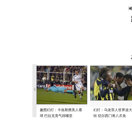
趣图幻灯：卡洛斯携美人看
幻灯：乌龙罪人世界波
球 巴拉克竟气得嘴歪
转 切尔西门将八爪鱼