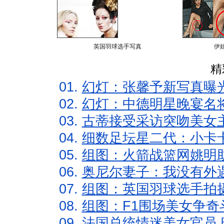
英国羽球选手写真
伊
精
01.
幻灯：张馨予新写真曝
02.
幻灯：中德明星晚宴名
03.
古蒂接受采访突吻美女主
04.
细数足坛星二代：小卡卡
05.
组图：火箭战篮网姚明
06.
奥尼尔妻子：我没有外遇
07.
组图：英国羽球选手拍
08.
组图：F1围场美女争奇
09.
法国总统情迷美女官员 