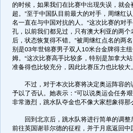
的时候，如果我们在比赛中出现失误，就会
超。”至于中国队目前最大的对手，周继红
名一直在与中国对抗的人。“这次比赛的对
孔，以前我们都见过，只有澳大利亚的两个
后，状态恢复得不错。”被周继红点名的两
别是03年世锦赛男子双人10米台金牌得主
姆。“这次比赛高手比较多，特别是加拿大
准备得也比较充分，因此比赛压力也比较大。
不过，对于本次比赛将决定奥运阵容的
予以了否认。她表示：“可以说奥运会任务
非常激烈，跳水队夺金也不像大家想象得那
回到北京后，跳水队将进行简单的调整
前往英国谢菲尔德的征程，并于月底返回中