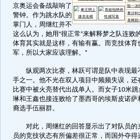
京奥运会备战敲响了
警钟。作为跳水队的
掌门人，周继红并不
这么认为，她用“很正常”来解释梦之队连败
体育其实就是这样，有输有赢。而竞技体育
军，所以大家应该理解。”
纵观两次比赛，林跃可谓是队中表现最
手之一。他不光在双人项目中频频失误，还
比赛中被火亮替代出战单人。而女子10米跳
琳和王鑫也接连败给了墨西哥的埃斯皮诺萨
裔选手伍丽群。
对此，周继红的回答显示出了对队员的充
员的竞技状态有所偏差很正常，而国外夺得