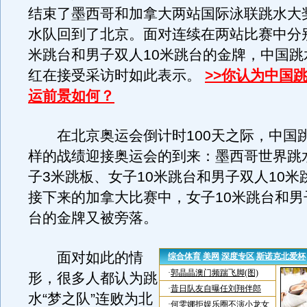
结束了墨西哥和加拿大两站国际泳联跳水大
水队回到了北京。面对连续在两站比赛中分别
米跳台和男子双人10米跳台的金牌，中国跳
红在接受采访时如此表示。
>>你认为中国
运前景如何？
在北京奥运会倒计时100天之际，中国
样的战绩迎接奥运会的到来：墨西哥世界跳
子3米跳板、女子10米跳台和男子双人10米
接下来的加拿大比赛中，女子10米跳台和男
台的金牌又被旁落。
面对如此的情
形，很多人都认为跳
水“梦之队”连败为北