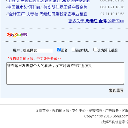
·
于芬:比马俊仁强能力超周继红 08奥运包揽金牌
08-02-13 09:18
·
中国跳水队"开门红" 何姿胡佳罗玉通夺得金牌
08-01-21 18:18
·
"金牌工厂"夫妻档 周继红田秉毅家庭事业相宜
07-11-10 12:53
更多关于
周继红 金牌
的新闻>>
用户：
匿名
隐藏地址
设为辩论话题
*搜狗拼音输入法，中文处理专家>>
设置首页
-
搜狗输入法
-
支付中心
-
搜狐招聘
-
广告服务
-
客
Copyright
©
2016 Sohu.com 
搜狐不良信息举