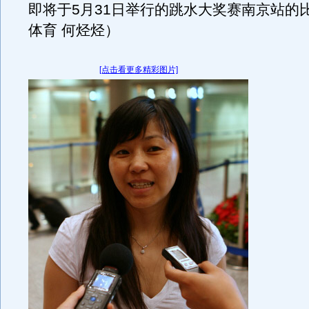
即将于5月31日举行的跳水大奖赛南京站的
体育 何烃烃）
[点击看更多精彩图片]