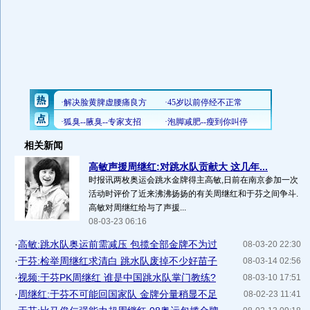
相关新闻
高敏声援周继红:对跳水队贡献大 这几年...
时报讯两枚奥运会跳水金牌得主高敏,日前在南京参加一次
活动时评价了近来沸沸扬扬的有关周继红和于芬之间争斗.
高敏对周继红给与了声援...
08-03-23 06:16
·
高敏:跳水队奥运前需减压 包揽全部金牌不为过
08-03-20 22:30
·
于芬:检举周继红求清白 跳水队废掉不少好苗子
08-03-14 02:56
·
视频:于芬PK周继红 谁是中国跳水队掌门教练?
08-03-10 17:51
·
周继红:于芬不可能回国家队 金牌分量稍显不足
08-02-23 11:41