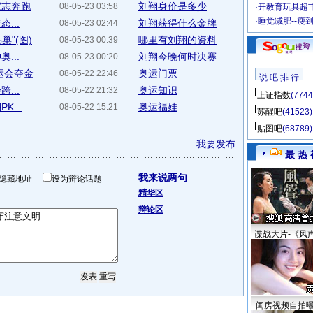
家志奔跑
刘翔身价是多少
08-05-23 03:58
·
开教育玩具超市
·
睡觉减肥--瘦
...
刘翔获得什么金牌
08-05-23 02:44
"(图)
哪里有刘翔的资料
08-05-23 00:39
...
刘翔今晚何时决赛
08-05-23 00:20
运会夺金
奥运门票
08-05-22 22:46
说 吧 排 行
...
奥运知识
08-05-22 21:32
上证指数
(7744
...
奥运福娃
08-05-22 15:21
苏醒吧
(41523)
贴图吧
(68789)
我要发布
最 热 
我来说两句
隐藏地址
设为辩论话题
精华区
辩论区
谍战大片-《风
闺房视频自拍