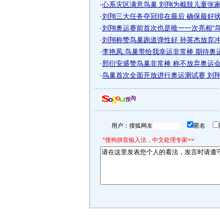
·
心系灾区满意鸟巢 刘翔为截肢儿童张
·
刘翔三大任务夺冠排在最后 确保最好状态
·
刘翔奥运赛前首次也是唯一一次亮相"鸟巢
·
刘翔称赞鸟巢跑道弹性好 孙英杰放弃冲奥
·
李艳凤:鸟巢带给我幸运非常棒 期待奥
·
邢衍安盛赞鸟巢非常棒 称不放弃奥运会跨
·
鸟巢首次全面开放进行奥运测试赛 刘翔PK
用户：
匿名
*搜狗拼音输入法，中文处理专家>>