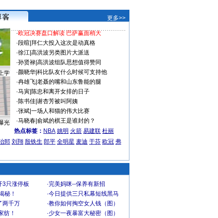
更多>>
·
欧冠决赛盘口解读 巴萨赢面稍大
·
段暄
|
拜仁大投入这次是动真格
·
徐江
|
高洪波另类图片大派送
·
孙贤禄
|
高洪波组队思想值得赞同
·
颜晓华
|
科比队友什么时候可支持他
上学
·
冉雄飞
|
老聂的嘴和山东鲁能的腿
·
马寅
|
陈忠和离开女排的日子
·
陈书佳
|
谢杏芳被叫阿姨
·
张斌
|
一场人和猫的伟大比赛
·
马晓春
|
俞斌的棋王是谁封的？
曝光
热点标签：
NBA
姚明
火箭
易建联
杜丽
治郅
刘翔
殷铁生
郎平
全明星
麦迪
于芬
欧冠
弗
开3只涨停板
·
完美妈咪--保养有新招
大揭秘！
·
今日提供三只私幕短线黑马
了两千万
·
教你如何掏空女人钱（图）
家纺！
·
少女一夜暴富大秘密（图）