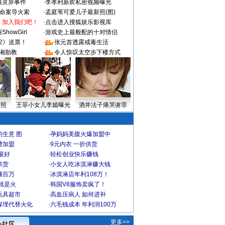
遇灵异事件
·
李孝利新欢私密视频曝光
成命案导火索
·
孟庭苇可爱儿子最新照(图)
：加入我们吧！
·
点击进入搜狐娱乐影视库
howGirl
·
游戏史上最般配的十对情侣
2》送票！
·
张元首透露戒毒生活
湘胎教
·
令人惊叹太空步下楼方式
密照
王菲小女儿李嫣曝光
酒井法子痛哭谢罪
生意 图
·
孕妈妈美腹火爆加盟中
费加盟
·
9元内衣 一折供货
最好
·
轻松创业快乐赚钱
供货
·
小女人吃冰淇淋赚大钱
赚百万
·
冰淇淋店年利108万！
就是火
·
韩国V8服饰卖疯了！
玩具超市
·
高血压病人 如何进补
深埋代替火化
·
六毛钱成本 年利润100万
更多>>