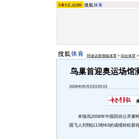
阿迪达斯搜狐体育
>
综合体育
鸟巢首迎奥运场馆
2008年05月23日05:03
本报讯2008年中国田径公开赛昨
国飞人刘翔以13秒63的成绩轻松获