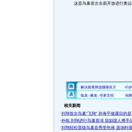
这是鸟巢首次全面开放进行奥运场
相关新闻
·
刘翔首次鸟巢"飞翔" 孙海平披露目的是适
·
外电:刘翔进行鸟巢首演 鼓励国人携手
·
刘翔轻松晋级鸟巢首秀受热捧 退场时观众