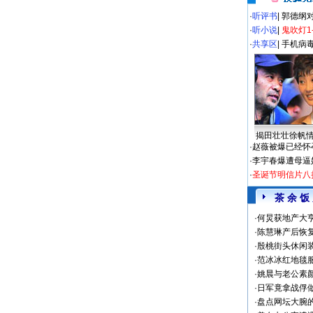
·
听评书
|
郭德纲
·
听小说
|
鬼吹灯1
·
共享区
|
手机病
揭田壮壮徐帆
·
赵薇被爆已经怀
·
李宇春爆遭母逼
·
圣诞节明信片八
茶 余 饭
·
何炅获地产大亨
·
陈慧琳产后恢复
·
殷桃街头休闲装
·
范冰冰红地毯
·
姚晨与老公素
·
日军竟拿战俘
·
盘点网坛大腕