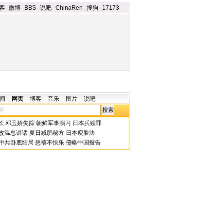
客
-
微博
-
BBS
-
说吧
-
ChinaRen
-
搜狗
-
17173
闻
网页
博客
音乐
图片
说吧
长
邓玉娇失踪
朝鲜军事演习
日本兵赎罪
改温总讲话
夏日减肥秘方
日本瘦脸法
中共卧底结局
慈禧不快乐
侵略中国报告