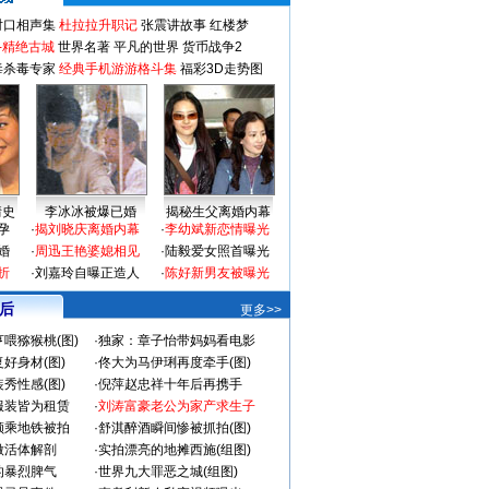
对口相声集
杜拉拉升职记
张震讲故事
红楼梦
-精绝古城
世界名著
平凡的世界
货币战争2
毒杀毒专家
经典手机游游格斗集
福彩3D走势图
情史
李冰冰被爆已婚
揭秘生父离婚内幕
孕
·
揭刘晓庆离婚内幕
·
李幼斌新恋情曝光
婚
·
周迅王艳婆媳相见
·
陆毅爱女照首曝光
折
·
刘嘉玲自曝正造人
·
陈好新男友被曝光
 后
更多>>
喂猕猴桃(图)
·
独家：章子怡带妈妈看电影
好身材(图)
·
佟大为马伊琍再度牵手(图)
秀性感(图)
·
倪萍赵忠祥十年后再携手
服装皆为租赁
·
刘涛富豪老公为家产求生子
颜乘地铁被拍
·
舒淇醉酒瞬间惨被抓拍(图)
做活体解剖
·
实拍漂亮的地摊西施(组图)
的暴烈脾气
·
世界九大罪恶之城(组图)