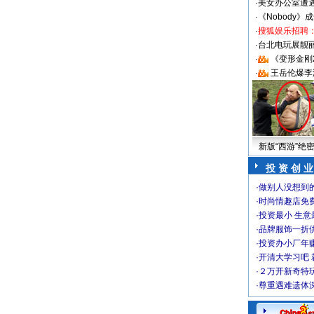
·
美女办公室遭
·
《Nobody》
·
搜狐娱乐招聘
·
台北电玩展靓丽S
·
《变形金刚
·
王岳伦爆李
新版“西游”绝
投 资 创 业
·
做别人没想到的
·
时尚情趣店免
·
投资最小 生意
·
品牌服饰一折
·
投资办小厂年
·
开清大学习吧 
·
２万开新奇特
·
尊重遇难遗体