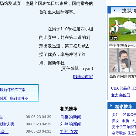
馆测试赛，也是全国哀悼日结束后，国内举办的
首项重大国际赛事。
在男子110米栏第四小组
的比赛中，处在第二道的刘
翔出发迅速，第二栏后就占
中学生乘直升机
据了优势，率先冲过了终
点。据新华社
(责任编辑：ryan)
高圆圆同居男友
[
我来说两句
]
CBA
郭晶晶
王
老大
年龄门
精彩推荐
相关推荐
·
关注：私幕公
...
鸟巢的新闻
08-05-23 04:39
·
美女--丰胸--
战胜灾害
刘翔的新闻
08-05-23 04:39
·
穷小子三年赚
...
刘翔 女友
08-05-23 04:31
·
会呼吸的 生态