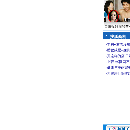
自爆捉奸后恶梦
搜狐商机
·
丰胸--林志玲
·
睡觉减肥--瘦到
·
开这样的店 日进
·
上班 兼职 两
·
健康与美丽完
·
为健康行业撑