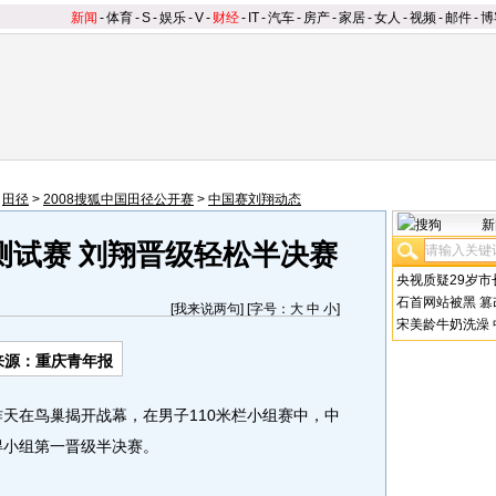
新闻
-
体育
-
S
-
娱乐
-
V
-
财经
-
IT
-
汽车
-
房产
-
家居
-
女人
-
视频
-
邮件
-
博
>
田径
>
2008搜狐中国田径公开赛
>
中国赛刘翔动态
新
测试赛 刘翔晋级轻松半决赛
央视质疑29岁市
石首网站被黑
篡
[
我来说两句
] [字号：
大
中
小
]
宋美龄牛奶洗澡
来源：重庆青年报
天在鸟巢揭开战幕，在男子110米栏小组赛中，中
得小组第一晋级半决赛。