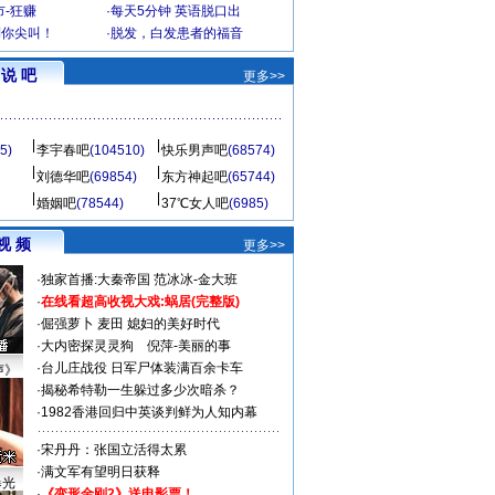
-狂赚
·
每天5分钟 英语脱口出
到你尖叫！
·
脱发，白发患者的福音
说 吧
更多>>
5)
李宇春吧
(104510)
快乐男声吧
(68574)
刘德华吧
(69854)
东方神起吧
(65744)
婚姻吧
(78544)
37℃女人吧
(6985)
视 频
更多>>
·
独家首播:大秦帝国
范冰冰-金大班
·
在线看超高收视大戏:
蜗居(完整版)
·
倔强萝卜
麦田
媳妇的美好时代
·
大内密探灵灵狗
倪萍-美丽的事
·
台儿庄战役 日军尸体装满百余卡车
声》
·
揭秘希特勒一生躲过多少次暗杀？
·
1982香港回归中英谈判鲜为人知内幕
·
宋丹丹：张国立活得太累
·
满文军有望明日获释
曝光
·
《变形金刚2》送电影票！