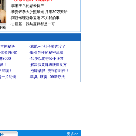
·
李湘王岳伦恩爱待产
·
黎姿怀孕大肚照曝光 月用30万安胎
·
阿娇懒理冠希返港:不关我的事
·
古巨基：我与霆锋都是一哥
不断
爆丰胸秘诀
·
减肥--小肚子赘肉没了
你尖叫(图)
·
吸引异性的秘密武器
3000
·
45岁以前停经不正常
不误！
·
解决脸黄脾虚腰痛良方
美展现！
·
泡脚减肥--瘦到你叫停！
起一片明镜
·
狐臭--腋臭--09新疗法
更多>>