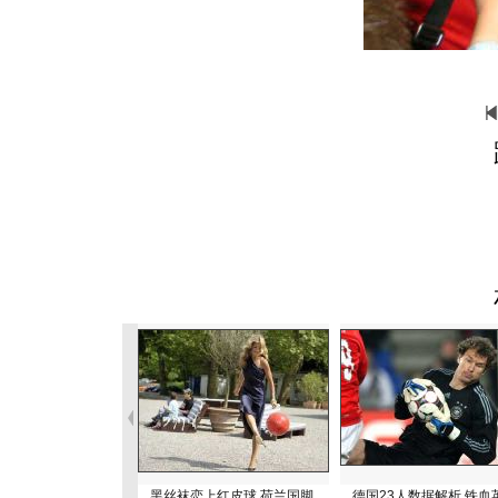
黑丝袜恋上红皮球 荷兰国脚
德国23人数据解析 铁血