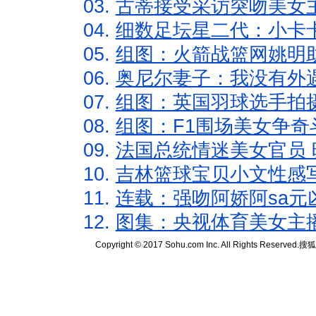
03.
古蒂接受采访突吻美女主
04.
细数足坛星二代：小卡卡
05.
组图：火箭战篮网姚明
06.
奥尼尔妻子：我没有外遇
07.
组图：英国羽球选手拍
08.
组图：F1围场美女争奇
09.
法国总统情迷美女官员 
10.
吉林篮球宝贝小文性感
11.
连载：强吻阿娇阿sa元
12.
图集：央视体育美女主
Copyright © 2017 Sohu.com Inc. All Rights Reserved