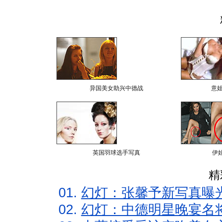
异国美女助兴中德战
意
英国羽球选手写真
伊
精
01.
幻灯：张馨予新写真曝
02.
幻灯：中德明星晚宴名