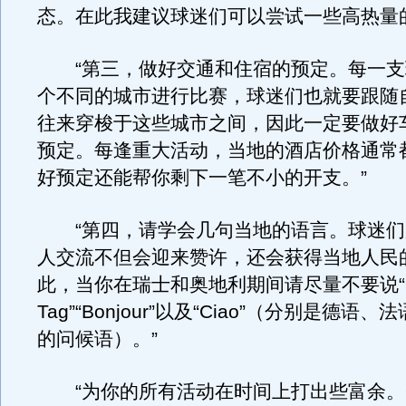
态。在此我建议球迷们可以尝试一些高热量
“第三，做好交通和住宿的预定。每一支
个不同的城市进行比赛，球迷们也就要跟随
往来穿梭于这些城市之间，因此一定要做好
预定。每逢重大活动，当地的酒店价格通常
好预定还能帮你剩下一笔不小的开支。”
“第四，请学会几句当地的语言。球迷们
人交流不但会迎来赞许，还会获得当地人民
此，当你在瑞士和奥地利期间请尽量不要说“G
Tag”“Bonjour”以及“Ciao”（分别是德语
的问候语）。”
“为你的所有活动在时间上打出些富余。