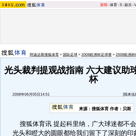
新闻
-
体育
-
S
-
娱乐
-
阿迪达斯搜狐体育
>
国际足球
>
2008欧洲杯足球赛
>
2008欧洲
光头裁判提观战指南 六大建议助
杯
2008年06月05日14:51
[
我来说
来源：搜狐体育 作者：贝斯
搜狐体育讯 提起科里纳，广大球迷都不会
光头和瞪大的圆眼都给我们留下了深刻的印