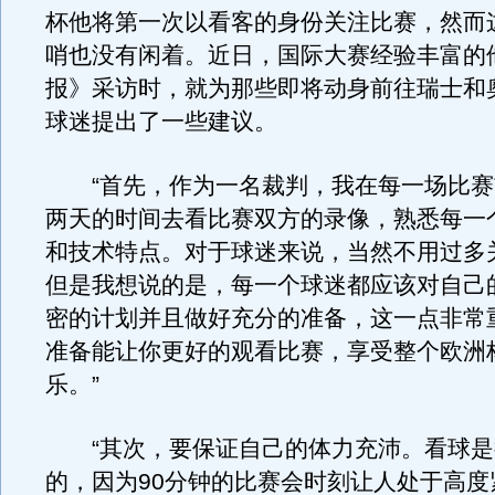
杯他将第一次以看客的身份关注比赛，然而
哨也没有闲着。近日，国际大赛经验丰富的
报》采访时，就为那些即将动身前往瑞士和
球迷提出了一些建议。
“首先，作为一名裁判，我在每一场比赛
两天的时间去看比赛双方的录像，熟悉每一
和技术特点。对于球迷来说，当然不用过多
但是我想说的是，每一个球迷都应该对自己
密的计划并且做好充分的准备，这一点非常
准备能让你更好的观看比赛，享受整个欧洲
乐。”
“其次，要保证自己的体力充沛。看球是
的，因为90分钟的比赛会时刻让人处于高度