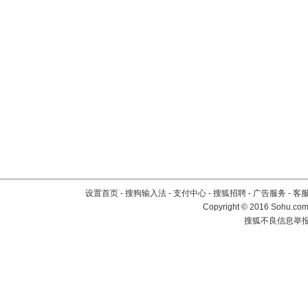
设置首页
-
搜狗输入法
-
支付中心
-
搜狐招聘
-
广告服务
-
客
Copyright
©
2016 Sohu.com 
搜狐不良信息举