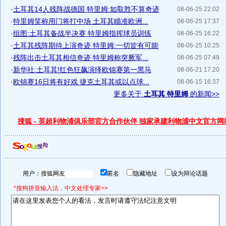
·
土耳其14人残阵战德国 特里姆:如取胜不算奇迹
08-06-25 22:02
·
特里姆笑称用门将打中场 土耳其瞄准欧洲...
08-06-25 17:37
·
组图:土耳其备战半决赛 特里姆指挥球员训练
08-06-25 16:22
·
土耳其残阵期待上演奇迹 特里姆:一切皆有可能
08-06-25 10:25
·
残阵出击土耳其相信奇迹 特里姆称突厥军...
08-06-25 07:49
·
新华社:土耳其!红色狂飙演绎欧锦赛第一黑马
08-06-21 17:20
·
欧锦赛16日将有好戏 捷克土耳其或以点球...
08-06-15 16:37
更多关于
土耳其 特里姆
的新闻>>
搜狐 - 英超利物浦俱乐部官方合作伙伴 独家承建利物浦中文官方网
用户：
匿名
隐藏地址
设为辩论话题
*搜狗拼音输入法，中文处理专家>>