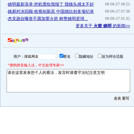
·
姚明最新语录:把机票给我报了 我镜头感太不好
08-06-27 08:21
·
姚易对决回顾:收视创新高 中国德比创多项纪录
08-06-27 07:36
·
杰克逊自曝曾不愿加盟火箭 称赞姚明是球...
08-06-27 01:31
更多关于
火箭 姚明
的新闻>>
用户：
匿名
隐藏地址
设为辩论话题
*搜狗拼音输入法，中文处理专家>>