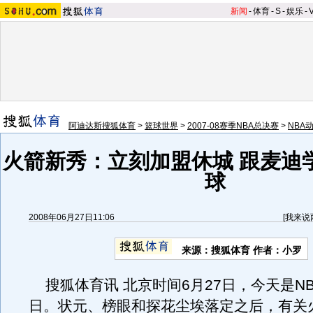
新闻
-
体育
-
S
-
娱乐
-
阿迪达斯搜狐体育
>
篮球世界
>
2007-08赛季NBA总决赛
>
NBA
火箭新秀：立刻加盟休城 跟麦迪
球
2008年06月27日11:06
[
我来说
来源：搜狐体育 作者：小罗
搜狐体育讯 北京时间6月27日，今天是NB
日。状元、榜眼和探花尘埃落定之后，有关