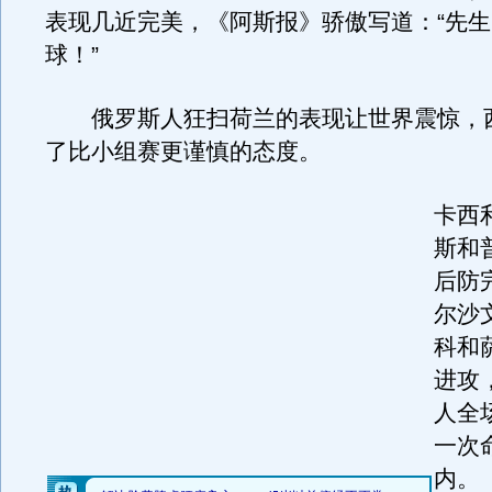
表现几近完美，《阿斯报》骄傲写道：“先
球！”
俄罗斯人狂扫荷兰的表现让世界震惊，
了比小组赛更谨慎的态度。
卡西
斯和
后防
尔沙
科和
进攻
人全
一次
内。