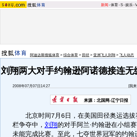
新闻
-
体育
-
S
-
娱乐
-
阿迪达斯搜狐体育
>
综合体育
>
田径
>
亚洲飞人刘翔
>
飞人动态
刘翔两大对手约翰逊阿诺德接连无
2008年07月07日14:27
[
我来
来源：北国网-辽宁日报
北京时间7月6日，在美国田径奥运选拔赛
栏争夺中，
刘翔
的对手阿兰·约翰逊在小组
未能完成比赛。至此，七夺世界冠军的约翰