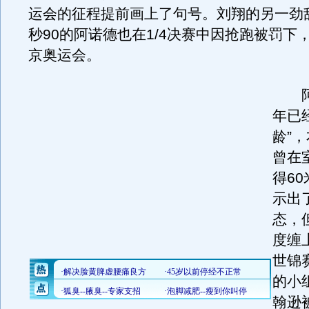
运会的征程提前画上了句号。刘翔的另一劲敌
秒90的阿诺德也在1/4决赛中因抢跑被罚下
京奥运会。
阿兰
年已经
龄”
曾在
得6
示出
态，
度缠
世锦
的小
翰逊