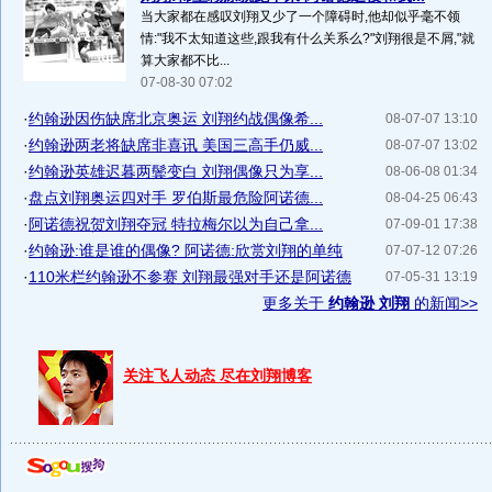
当大家都在感叹刘翔又少了一个障碍时,他却似乎毫不领
情:"我不太知道这些,跟我有什么关系么?"刘翔很是不屑,"就
算大家都不比...
07-08-30 07:02
·
约翰逊因伤缺席北京奥运 刘翔约战偶像希...
08-07-07 13:10
·
约翰逊两老将缺席非喜讯 美国三高手仍威...
08-07-07 13:02
·
约翰逊英雄迟暮两鬓变白 刘翔偶像只为享...
08-06-08 01:34
·
盘点刘翔奥运四对手 罗伯斯最危险阿诺德...
08-04-25 06:43
·
阿诺德祝贺刘翔夺冠 特拉梅尔以为自己拿...
07-09-01 17:38
·
约翰逊:谁是谁的偶像? 阿诺德:欣赏刘翔的单纯
07-07-12 07:26
·
110米栏约翰逊不参赛 刘翔最强对手还是阿诺德
07-05-31 13:19
更多关于
约翰逊 刘翔
的新闻>>
关注飞人动态 尽在刘翔博客