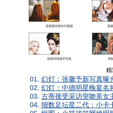
异国美女助兴中德战
意
英国羽球选手写真
伊
精
01.
幻灯：张馨予新写真曝
02.
幻灯：中德明星晚宴名
03.
古蒂接受采访突吻美女主
04.
细数足坛星二代：小卡卡