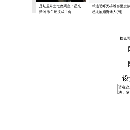
足坛圣斗士之魔羯座：星光
球迷恐吓无碍维耶里度假
黯淡 米兰硬汉成主角
感尤物翘臀迷人(图)
设