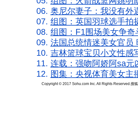
05.
组图：火箭战篮网姚明
06.
奥尼尔妻子：我没有外遇
07.
组图：英国羽球选手拍
08.
组图：F1围场美女争奇
09.
法国总统情迷美女官员 
10.
吉林篮球宝贝小文性感
11.
连载：强吻阿娇阿sa元
12.
图集：央视体育美女主
Copyright © 2017 Sohu.com Inc. All Rights Reserved