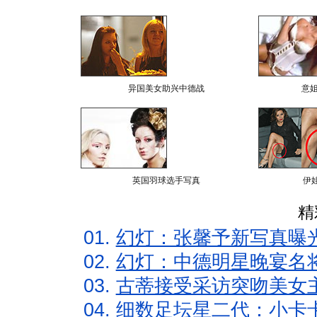
异国美女助兴中德战
意
英国羽球选手写真
伊
精
01.
幻灯：张馨予新写真曝
02.
幻灯：中德明星晚宴名
03.
古蒂接受采访突吻美女主
04.
细数足坛星二代：小卡卡