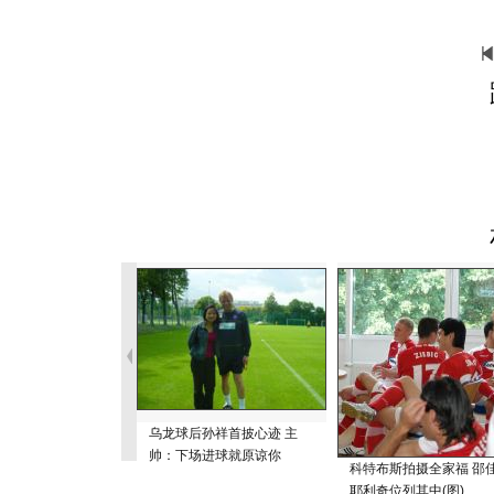
乌龙球后孙祥首披心迹 主
帅：下场进球就原谅你
科特布斯拍摄全家福 邵
耶利奇位列其中(图)