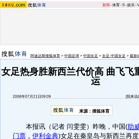
新闻
-
体育
-
S
-
娱乐
-
阿迪达斯搜狐体育
>
中国足球
>
中国女足
>
女足-中国女足
>
最新
女足热身胜新西兰代价高 曲飞飞
运
2008年07月21日09:09
[
我来说
来源：搜狐体育
本报讯（记者 闫雯雯）昨晚，中国(
助
门票
，
伊利金典
)女足在秦皇岛与新西兰再