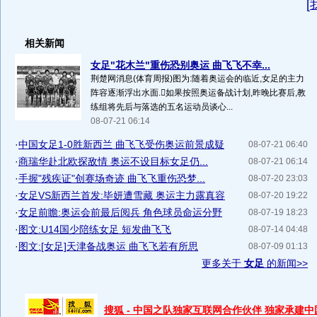
[
相关新闻
女足"花木兰"重伤恐别奥运 曲飞飞不幸...
荆楚网消息(体育周报)图为:随着奥运会的临近,女足的主力
阵容逐渐浮出水面.如果按照奥运备战计划,昨晚比赛后,教
练组将先后与落选的五名运动员谈心...
08-07-21 06:14
·
中国女足1-0胜新西兰 曲飞飞受伤奥运前景成疑
08-07-21 06:40
·
商瑞华赴北欧探敌情 奥运不设目标女足仍...
08-07-21 06:14
·
手握"残疾证"创赛场奇迹 曲飞飞重伤恐梦...
08-07-20 23:03
·
女足VS新西兰首发:毕妍遭雪藏 奥运主力露真容
08-07-20 19:22
·
女足前瞻:奥运会前最后阅兵 角色球员命运分野
08-07-19 18:23
·
图文:U14国少陪练女足 短发曲飞飞
08-07-14 04:48
·
图文:[女足]天津备战奥运 曲飞飞若有所思
08-07-09 01:13
更多关于
女足
的新闻>>
搜狐 - 中国之队独家互联网合作伙伴 独家承建