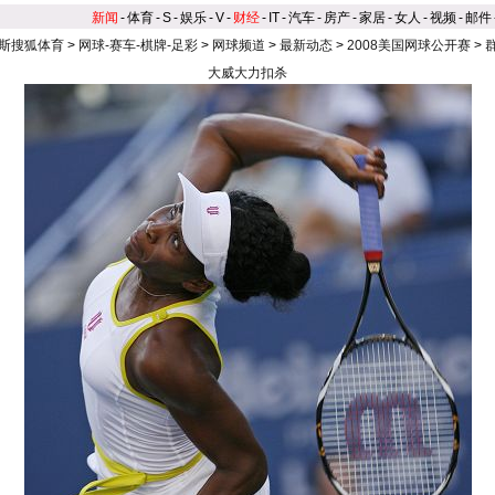
新闻
-
体育
-
S
-
娱乐
-
V
-
财经
-
IT
-
汽车
-
房产
-
家居
-
女人
-
视频
-
邮件
斯搜狐体育
>
网球-赛车-棋牌-足彩
>
网球频道
>
最新动态
>
2008美国网球公开赛
>
大威大力扣杀