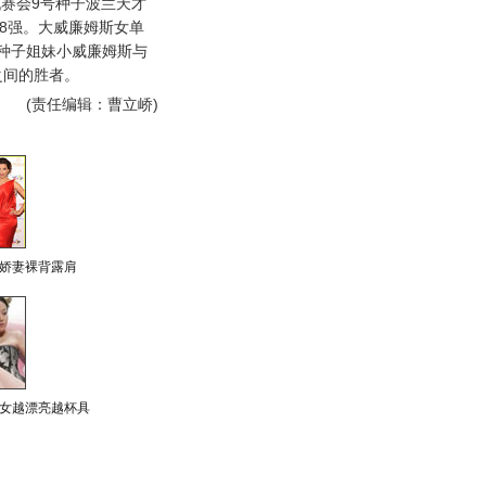
复仇赛会9号种子波兰天才
单8强。大威廉姆斯女单
号种子姐妹小威廉姆斯与
之间的胜者。
(责任编辑：曹立峤)
娇妻裸背露肩
女越漂亮越杯具