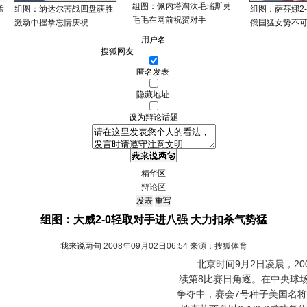
组图：佩内塔淘汰毛瑞斯莫
孟
组图：纳达尔苦战四盘获胜
组图：萨芬娜2
毛毛在网前祝贺对手
激动中握拳忘情庆祝
俄国猛女势不
用户名
匿名发表
隐藏地址
设为辩论话题
精华区
辩论区
组图：大威2-0轻取对手进八强 大力扣杀气势猛
我来说两句
2008年09月02日06:54 来源：搜狐体育
北京时间9月2日凌晨，20
续第8比赛日角逐。在中央球
争夺中，赛会7号种子美国名