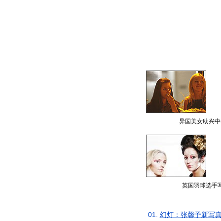
异国美女助兴中
英国羽球选手
01.
幻灯：张馨予新写真