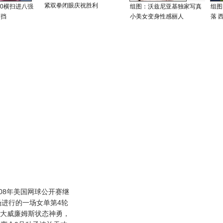
紧双拳闭眼庆祝胜利
-0横扫进八强
组图：沃兹尼亚基独家写真
组图
可挡
小美女变身性感丽人
落 
08年美国网球公开赛继
场进行的一场女单第4轮
将大威廉姆斯状态神勇，