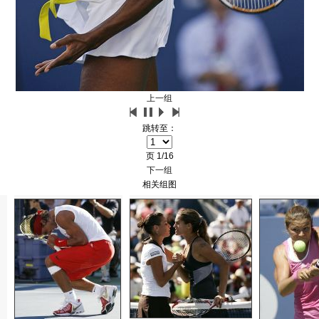
上一组
跳转至：
页
1/16
下一组
相关组图