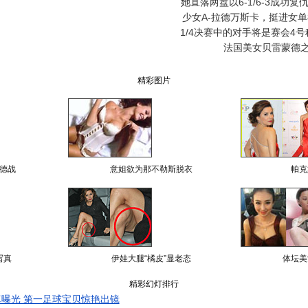
她直落两盘以6-1/6-3成功
少女A-拉德万斯卡，挺进女
1/4决赛中的对手将是赛会4
法国美女贝雷蒙德
精彩图片
德战
意姐欲为那不勒斯脱衣
帕克
写真
伊娃大腿“橘皮”显老态
体坛美
精彩幻灯排行
曝光 第一足球宝贝惊艳出镜