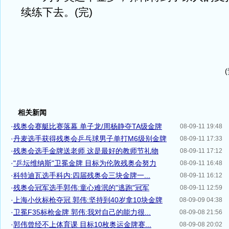
续练下去。(完)
相关新闻
·
残奥会赛艇比赛落幕 单子龙/周杨静夺TA级金牌
08-09-11 19:48
·
丹麦选手获得残奥会乒乓球男子单打M6级别金牌
08-09-11 17:33
·
残奥会选手金牌送老师 这是最好的教师节礼物
08-09-11 17:12
·
"乒坛维纳斯"卫冕金牌 目标为伦敦残奥会努力
08-09-11 16:48
·
科特迪瓦选手科内:四届残奥会三块金牌一...
08-09-11 16:12
·
残奥会冠军选手郭伟:童心难泯的"逃跑"冠军
08-09-11 12:59
·
上海小伙标枪夺冠 郭伟:坚持到40岁拿10块金牌
08-09-09 04:38
·
卫冕F35标枪金牌 郭伟:我对自己的能力很...
08-09-08 21:56
·
郭伟曾经不上体育课 目标10枚奥运金牌赛...
08-09-08 20:02