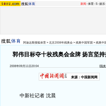
新闻
-
体育
-
S
-
娱乐
阿迪达斯搜狐体育
>
北京2008年残奥会
>
残奥中国军团
>
残奥中
郭伟目标夺十枚残奥会金牌 扬言坚持
2008年09月11日20:04
[
我来
来源：中国新闻网
中新社记者 沈晨