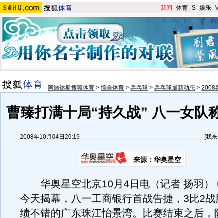
新闻
-
体育
-
S
-
娱乐
-
阿迪达斯搜狐体育
>
综合体育
>
乒乓球
>
乒乓球最新动态
>
200
曹臻打满十局“持久战” 八一女队
2008年10月04日20:19
[
我来
来源：华奥星空
华奥星空北京10月4日电（记者 扬羽） 
今天揭幕，八一工商银行首战告捷，3比2战
绩不错的广东珠江怡景湾。比赛结束之后，