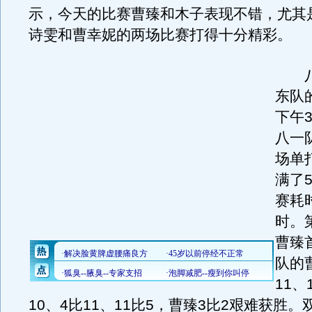
示，今天的比赛曹臻和木子表现不错，尤其
诗雯和曹幸妮的两场比赛打得十分精彩。
八
东队
下午
八一
场单
满了
赛耗
时。
曹臻
队的
11、
10、4比11、11比5，曹臻3比2艰难获胜