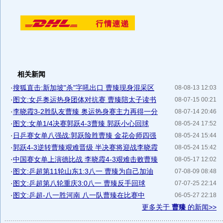
相关新闻
·
搜狐直击:新加坡"杀"字吼出口 曹臻现身混采区
08-08-13 12:03
·
图文:女乒奥运热身团体对抗赛 曹臻陪太子读书
08-07-15 00:21
·
李晓霞3-2胜队友曹臻 奥运热身赛主力再得一分
08-07-14 20:46
·
图文:女单1/4决赛郭跃4-3曹臻 郭跃小心回球
08-05-24 17:52
·
日乒赛女单八强战:郭跃险胜曹臻 金花会师四强
08-05-24 15:44
·
郭跃4-3逆转曹臻艰难晋级 半决赛将迎战李晓霞
08-05-24 15:42
·
中国赛女单上演德比战 李晓霞4-3艰难击败曹臻
08-05-17 12:02
·
图文:乒超第11轮山东1:3八一 曹臻为自己加油
07-08-09 08:48
·
图文:乒超第八轮重庆3:0八一 曹臻反手回球
07-07-25 22:14
·
图文:乒超-八一胜河南 八一队曹臻在比赛中
06-05-27 22:18
更多关于
曹臻
的新闻>>