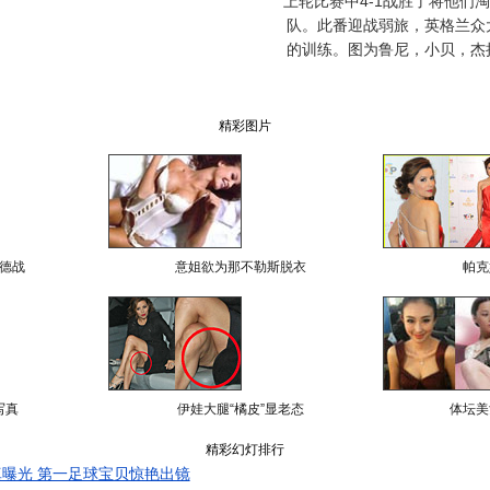
上轮比赛中4-1战胜了将他们
队。此番迎战弱旅，英格兰众
的训练。图为鲁尼，小贝，杰
精彩图片
德战
意姐欲为那不勒斯脱衣
帕克
写真
伊娃大腿“橘皮”显老态
体坛美
精彩幻灯排行
曝光 第一足球宝贝惊艳出镜