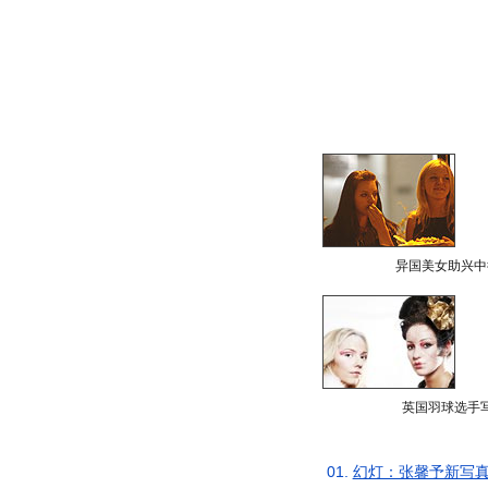
异国美女助兴中
英国羽球选手
01.
幻灯：张馨予新写真