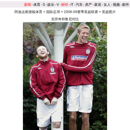
新闻
-
体育
-
S
-
娱乐
-
V
-
财经
-
IT
-
汽车
-
房产
-
家居
-
女人
-
视频
-
邮件
阿迪达斯搜狐体育
>
国际足球
>
2008-09赛季英超联赛
>
英超图片
克劳奇和鲁尼对比