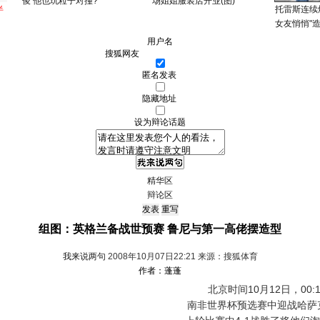
俊 他也玩粒子对撞?
场姐姐服装店开业(图)
半
托雷斯连续
女友悄悄"造
用户名
匿名发表
隐藏地址
设为辩论话题
精华区
辩论区
组图：英格兰备战世预赛 鲁尼与第一高佬摆造型
我来说两句
2008年10月07日22:21 来源：搜狐体育
作者：蓬蓬
北京时间10月12日，00:
南非世界杯预选赛中迎战哈萨