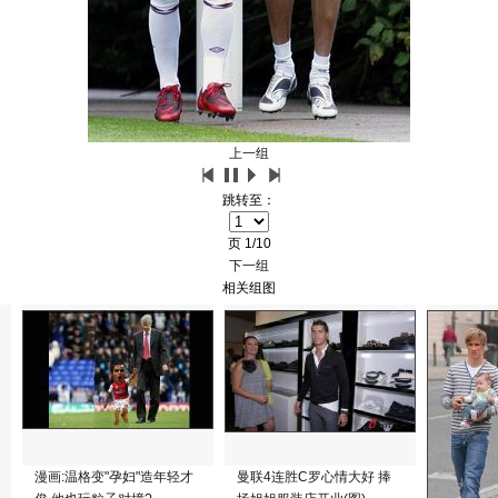
上一组
跳转至：
页
1/10
下一组
相关组图
漫画:温格变"孕妇"造年轻才
曼联4连胜C罗心情大好 捧