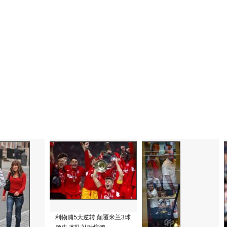
利物浦5大逆转:颠覆米兰3球