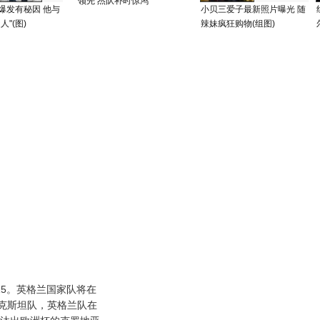
领先 杰队补时惊鸿
爆发有秘因 他与
小贝三爱子最新照片曝光 随
人"(图)
辣妹疯狂购物(组图)
15。英格兰国家队将在
克斯坦队，英格兰队在