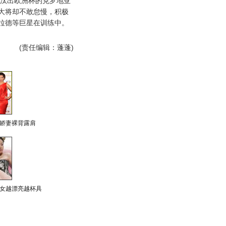
淘汰出欧洲杯的克罗地亚
大将却不敢怠慢，积极
拉德等巨星在训练中。
(责任编辑：蓬蓬)
娇妻裸背露肩
女越漂亮越杯具