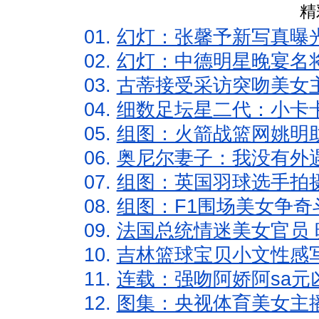
精
01.
幻灯：张馨予新写真曝
02.
幻灯：中德明星晚宴名
03.
古蒂接受采访突吻美女主
04.
细数足坛星二代：小卡卡
05.
组图：火箭战篮网姚明
06.
奥尼尔妻子：我没有外遇
07.
组图：英国羽球选手拍
08.
组图：F1围场美女争奇
09.
法国总统情迷美女官员 
10.
吉林篮球宝贝小文性感
11.
连载：强吻阿娇阿sa元
12.
图集：央视体育美女主