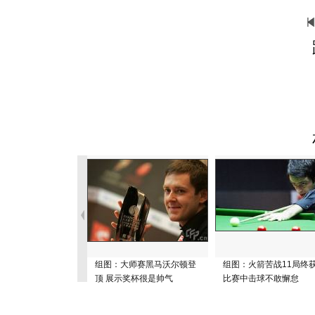
组图：大师赛黑马沃尔顿登
组图：火箭苦战11局终
顶 展示奖杯很是帅气
比赛中击球不敢懈怠