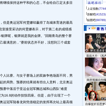
将继续保持这种平和的心态，不会给自己定太多目
说 吧 排 行
上证指数
(7744
苏醒吧
(41523)
贴图吧
(68789)
但是奥运冠军何雯娜却赢得了岛城体育迷的最高
最 热 
休息室接受采访的何雯娜表示，对于第二名的成绩感
多银牌呢，银牌就是我的金牌。”回顾青岛的整个赛
己最满意的，“赛前状态并不好，没想到三个成套
谍战大片-《风
人比赛。与女子赛场上的双姝争艳场面不同，男
闺房视频自拍
起的局势。预赛的结果就有些出人意料，北京奥运
预赛中落后于亚运会冠军阙志城和山西队“难度
为16.8的动作技惊四座。但是，由于出现了一个
奥运冠军陆春龙则凭借稳定的发挥再次站上最高领
自爆捉奸后恶梦