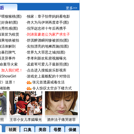
 后
更多>>
喂猕猴桃(图)
·
独家：章子怡带妈妈看电影
好身材(图)
·
佟大为马伊琍再度牵手(图)
秀性感(图)
·
倪萍赵忠祥十年后再携手
服装皆为租赁
·
刘涛富豪老公为家产求生子
颜乘地铁被拍
·
舒淇醉酒瞬间惨被抓拍(图)
做活体解剖
·
实拍漂亮的地摊西施(组图)
的暴烈脾气
·
世界九大罪恶之城(组图)
遇灵异事件
·
李孝利新欢私密视频曝光
成命案导火索
·
孟庭苇可爱儿子最新照(图)
：加入我们吧！
·
点击进入搜狐娱乐影视库
howGirl
·
游戏史上最般配的十对情侣
2》送票！
·
张元首透露戒毒生活
湘胎教
·
令人惊叹太空步下楼方式
密照
王菲小女儿李嫣曝光
酒井法子痛哭谢罪