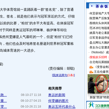
茶 余 饭
学体育馆就一直踊跃着一群“签名党”，除了普通
·
何炅获地产大亨
生。签名，就是他们表示与冠军亲近的方式。仔细
·
陈慧琳产后恢复
以前的比赛，“粉丝”的水平大有提高。在体操冠军
·
殷桃街头休闲装
·
范冰冰红地毯
，对于同样是奥运冠军的邓琳琳、杨伊琳等却往
·
姚晨与老公素
虽然何雯娜是人气最旺的一个，但是“粉丝”们已经
·
日军竟拿战俘
·
盘点网坛大腕
去向，他们也会及时地将签名册递到世界杯冠军董栋
·
美女办公室遭
岛城体育迷的一大进步。
·
《Nobody》
·
搜狐娱乐招聘
·
台北电玩展靓丽S
报)
·
《变形金刚
(责任编辑：胡聪)
·
王岳伦爆李
[
我来说两句
(1条)
]
相关推荐
...
奥运的新闻
08-10-27 11:18
新版“西游”绝
...
何雯娜的图片
08-10-27 04:15
...
奥运五环代表什么
08-10-26 21:18