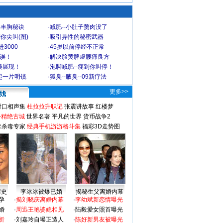
爆丰胸秘诀
·
减肥--小肚子赘肉没了
你尖叫(图)
·
吸引异性的秘密武器
3000
·
45岁以前停经不正常
不误！
·
解决脸黄脾虚腰痛良方
美展现！
·
泡脚减肥--瘦到你叫停！
起一片明镜
·
狐臭--腋臭--09新疗法
更多>>
对口相声集
杜拉拉升职记
张震讲故事
红楼梦
-精绝古城
世界名著
平凡的世界
货币战争2
毒杀毒专家
经典手机游游格斗集
福彩3D走势图
情史
李冰冰被爆已婚
揭秘生父离婚内幕
孕
·
揭刘晓庆离婚内幕
·
李幼斌新恋情曝光
婚
·
周迅王艳婆媳相见
·
陆毅爱女照首曝光
折
·
刘嘉玲自曝正造人
·
陈好新男友被曝光