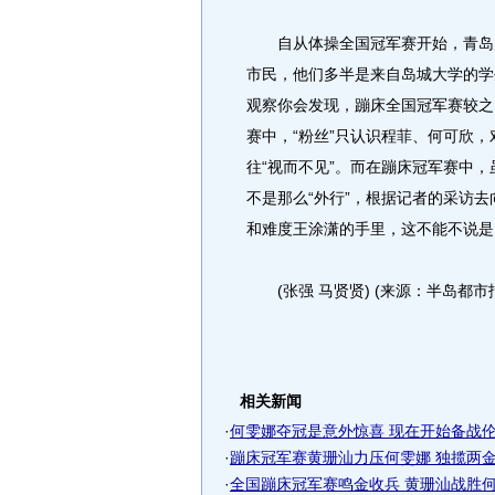
自从体操全国冠军赛开始，青岛大
市民，他们多半是来自岛城大学的学
观察你会发现，蹦床全国冠军赛较之
赛中，“粉丝”只认识程菲、何可欣
往“视而不见”。而在蹦床冠军赛中，
不是那么“外行”，根据记者的采访
和难度王涂潇的手里，这不能不说是
(张强 马贤贤) (来源：半岛都市
相关新闻
·
何雯娜夺冠是意外惊喜 现在开始备战伦敦
·
蹦床冠军赛黄珊汕力压何雯娜 独揽两金重
·
全国蹦床冠军赛鸣金收兵 黄珊汕战胜何雯