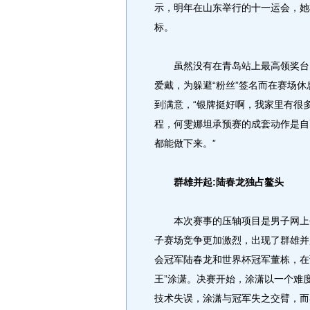
示，明年在山东举行的十一运会，她
标。
虽然没有在青岛站上最高领奖台，
爱戴，为躲避“粉丝”签名而在赛场
到满意，“银牌挺好啊，我家里有很
程，何雯娜坦承预赛的成套动作是自
都能做下来。”
群雄并起:陆春龙独占鳌头
本次赛事的压轴项目是男子网上个
子赛场竞争更加激烈，出现了群雄并
会冠军陆春龙和世界杯冠军董栋，在
王”涂潇。决赛开始，涂潇以一个难度
技术失误，涂潇与冠军失之交臂，而