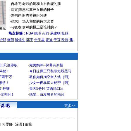
·
冉雄飞
|
老聂的嘴和山东鲁能的腿
·
马寅
|
陈忠和离开女排的日子
·
陈书佳
|
谢杏芳被叫阿姨
·
张斌
|
一场人和猫的伟大比赛
·
马晓春
|
俞斌的棋王是谁封的？
曝光
热点标签：
NBA
姚明
火箭
易建联
杜丽
治郅
刘翔
殷铁生
郎平
全明星
麦迪
于芬
欧冠
弗
开3只涨停板
·
完美妈咪--保养有新招
大揭秘！
·
今日提供三只私幕短线黑马
了两千万
·
教你如何掏空女人钱（图）
家纺！
·
少女一夜暴富大秘密（图）
-狂赚
·
每天5分钟 英语脱口出
到你尖叫！
·
脱发，白发患者的福音
说 吧
更多>>
|
何雯娜
|
涂潇
|
董栋