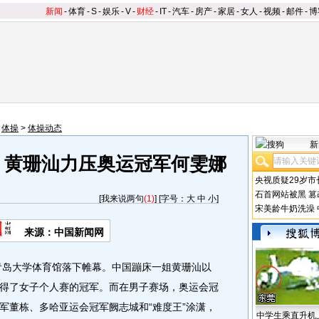
新闻
-
体育
-
S
-
娱乐
-
V
-
财经
-
IT
-
汽车
-
房产
-
家居
-
女人
-
视频
-
邮件
-
博
>
体操
>
体操动态
新
 黄珊汕力压奥运冠军何雯娜
央视质疑29岁市
石首网站被黑
篡
[
我来说两句
(1)
] [字号：
大
中
小
]
宋美龄牛奶洗澡
来源：中国新闻网
青岛大学体育馆落下帷幕。中国蹦床一姐黄珊汕以
得了女子个人赛的冠军。而在男子赛场，奥运会冠
军董栋、多哈亚运会冠军阙志城和“难度王”涂潇，
中学生乘直升机