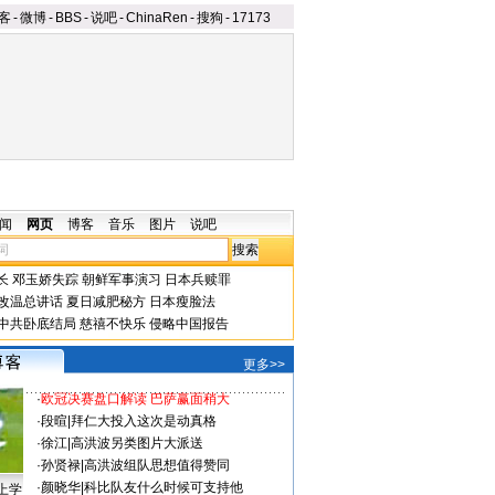
客
-
微博
-
BBS
-
说吧
-
ChinaRen
-
搜狗
-
17173
闻
网页
博客
音乐
图片
说吧
长
邓玉娇失踪
朝鲜军事演习
日本兵赎罪
改温总讲话
夏日减肥秘方
日本瘦脸法
中共卧底结局
慈禧不快乐
侵略中国报告
更多>>
·
欧冠决赛盘口解读 巴萨赢面稍大
·
段暄
|
拜仁大投入这次是动真格
·
徐江
|
高洪波另类图片大派送
·
孙贤禄
|
高洪波组队思想值得赞同
·
颜晓华
|
科比队友什么时候可支持他
上学