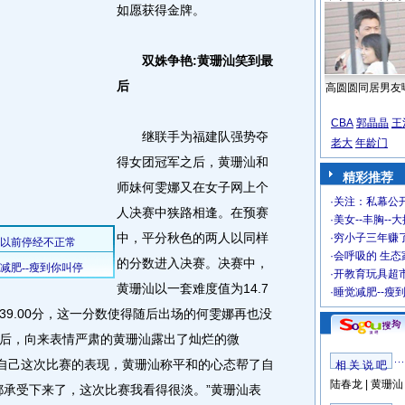
如愿获得金牌。
双姝争艳:黄珊汕笑到最
后
高圆圆同居男友
CBA
郭晶晶
王
继联手为福建队强势夺
老大
年龄门
得女团冠军之后，黄珊汕和
精彩推荐
师妹何雯娜又在女子网上个
·
关注：私幕公
人决赛中狭路相逢。在预赛
·
美女--丰胸--
中，平分秋色的两人以同样
·
穷小子三年赚
·
会呼吸的 生态
的分数进入决赛。决赛中，
·
开教育玩具超市
黄珊汕以一套难度值为14.7
·
睡觉减肥--瘦
9.00分，这一分数使得随后出场的何雯娜再也没
后，向来表情严肃的黄珊汕露出了灿烂的微
于自己这次比赛的表现，黄珊汕称平和的心态帮了自
相 关 说 吧
陆春龙
|
黄珊汕
都承受下来了，这次比赛我看得很淡。”黄珊汕表