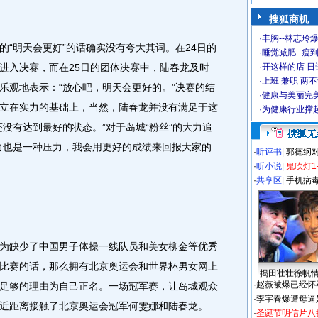
搜狐商机
·
丰胸--林志玲
明天会更好”的话确实没有夸大其词。在24日的
·
睡觉减肥--瘦到
进入决赛，而在25日的团体决赛中，陆春龙及时
·
开这样的店 日进
·
上班 兼职 两
乐观地表示：“放心吧，明天会更好的。”决赛的结
·
健康与美丽完
立在实力的基础上，当然，陆春龙并没有满足于这
·
为健康行业撑
没有达到最好的状态。”对于岛城“粉丝”的大力追
力也是一种压力，我会用更好的成绩来回报大家的
·
听评书
|
郭德纲
·
听小说
|
鬼吹灯1
·
共享区
|
手机病
缺少了中国男子体操一线队员和美女柳金等优秀
比赛的话，那么拥有北京奥运会和世界杯男女网上
揭田壮壮徐帆
·
赵薇被爆已经怀
足够的理由为自己正名。一场冠军赛，让岛城观众
·
李宇春爆遭母逼
近距离接触了北京奥运会冠军何雯娜和陆春龙。
·
圣诞节明信片八