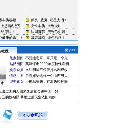
更多>>
焦点新闻
|
不要迷恋哥，哥只是一个鬼
贴贴图图
|
英媒评出2009年度搞怪发明
娱乐旮旯
|
当红明星不仅仅是名利双收
情感世界
|
后悔嫁给这样一个山西男人
型男索女
|
小糖精归来，在海边轻轻舞
口水
么出过国的人回来之后都会说中国不好
自己的旗袍照
暴雨过后天空依旧晴朗