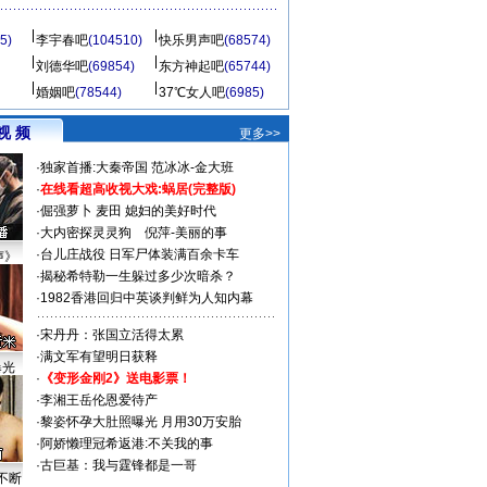
5)
李宇春吧
(104510)
快乐男声吧
(68574)
刘德华吧
(69854)
东方神起吧
(65744)
婚姻吧
(78544)
37℃女人吧
(6985)
视 频
更多>>
·
独家首播:大秦帝国
范冰冰-金大班
·
在线看超高收视大戏:
蜗居(完整版)
·
倔强萝卜
麦田
媳妇的美好时代
·
大内密探灵灵狗
倪萍-美丽的事
·
台儿庄战役 日军尸体装满百余卡车
声》
·
揭秘希特勒一生躲过多少次暗杀？
·
1982香港回归中英谈判鲜为人知内幕
·
宋丹丹：张国立活得太累
·
满文军有望明日获释
曝光
·
《变形金刚2》送电影票！
·
李湘王岳伦恩爱待产
·
黎姿怀孕大肚照曝光 月用30万安胎
·
阿娇懒理冠希返港:不关我的事
·
古巨基：我与霆锋都是一哥
不断