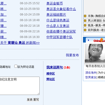
...
奥运金银币
08-10-25 15:52
...
奥运圣火象征着什么
08-10-25 09:50
...
奥运福娃图片
08-10-24 15:09
...
什么是绿色奥运
08-10-16 18:48
...
什么是人文奥运
08-09-22 16:18
...
你喜欢哪个奥运冠军
08-09-06 22:16
...
中甲冠军是哪个队
08-08-16 16:30
多关于
黄珊汕 奥运
的新闻>>
我要发布
每天在吞别人
隐藏地址
设为辩论话题
我来说两句
(1条)
漂在海外
|
为什
精华区
型男索女
|
晒晒
辩论区