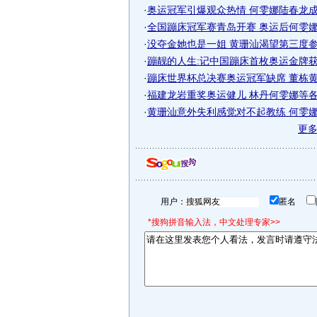
·
奥运冠军引爆观众热情 何雯娜陆春龙成赛
·
全国蹦床冠军赛青岛开赛 奥运后何雯娜将
·
没夺金她也是一姐 黄珊汕渴望第三度参加
·
蹦靓的人生:记中国蹦床首枚奥运金牌获得
·
蹦床世界杯总决赛奥运冠军缺席 董栋黄珊
·
福建龙岩重奖奥运健儿 林丹何雯娜等各获
·
黄珊汕意外失利感觉对不起教练 何雯娜继
更
用户：
匿名
*搜狗拼音输入法，中文处理专家>>