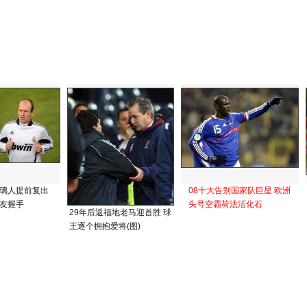
璃人提前复出
08十大告别国家队巨星 欧洲
友握手
头号空霸荷法活化石
29年后返福地老马迎首胜 球
王逐个拥抱爱将(图)