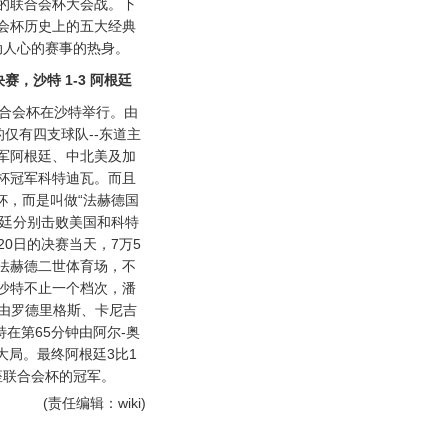
的联合会杯大会战。下
会杯历史上的五大经典
动人心的赛事的热身。
赛，沙特 1-3 阿根廷
合会杯在沙特举行。由
仅有四支球队--东道主
军阿根廷、中北美及加
杯冠军科特迪瓦。而且
杯，而是叫做“法赫德国
根廷分别击败美国和科特
20日的决赛当天，7万5
法赫德二世体育场，不
沙特不止一个档次，潘
就由罗德里格斯、卡尼吉
在第65分钟由阿尔-奥
大局。最终阿根廷3比1
座联合会杯的冠军。
(责任编辑：wiki)