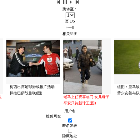
跳转至：
页
1/5
下一组
相关组图
梅西出席足球游戏推广活动
组图：皇马玻
操控巴萨战曼联(图)
劳尔友善与队
世
老马上任双喜临门 女儿母子
平安只待新球王(图)
用户名
匿名发表
隐藏地址