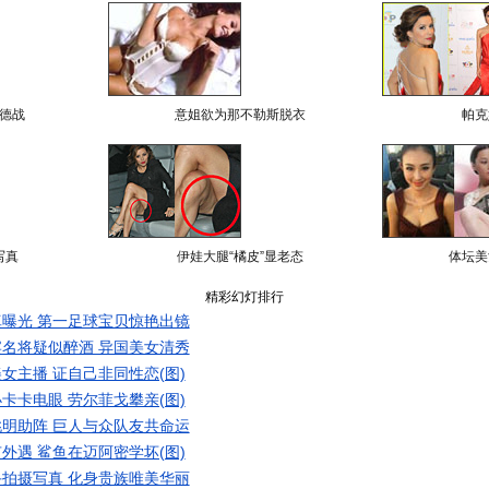
德战
意姐欲为那不勒斯脱衣
帕克
写真
伊娃大腿“橘皮”显老态
体坛美
精彩幻灯排行
曝光 第一足球宝贝惊艳出镜
名将疑似醉酒 异国美女清秀
女主播 证自己非同性恋(图)
卡卡电眼 劳尔菲戈攀亲(图)
明助阵 巨人与众队友共命运
外遇 鲨鱼在迈阿密学坏(图)
拍摄写真 化身贵族唯美华丽