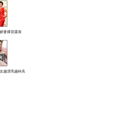
娇妻裸背露肩
女越漂亮越杯具