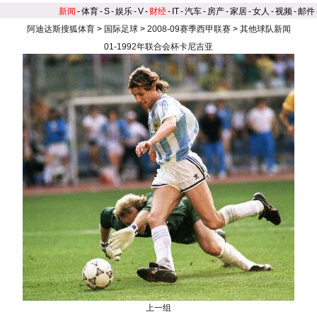
新闻
-
体育
-
S
-
娱乐
-
V
-
财经
-
IT
-
汽车
-
房产
-
家居
-
女人
-
视频
-
邮件
阿迪达斯搜狐体育
>
国际足球
>
2008-09赛季西甲联赛
>
其他球队新闻
01-1992年联合会杯卡尼吉亚
上一组