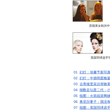
异国美女助兴中
英国羽球选手
01.
幻灯：张馨予新写真
02.
幻灯：中德明星晚宴
03.
古蒂接受采访突吻美
04.
细数足坛星二代：小
05.
组图：火箭战篮网姚
06.
奥尼尔妻子：我没有
07.
组图：英国羽球选手