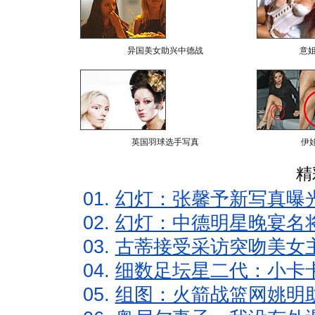
异国美女助兴中德战
意
英国羽球选手写真
伊
精
01.
幻灯：张馨予新写真曝
02.
幻灯：中德明星晚宴名
03.
古蒂接受采访突吻美女主
04.
细数足坛星二代：小卡卡
05.
组图：火箭战篮网姚明