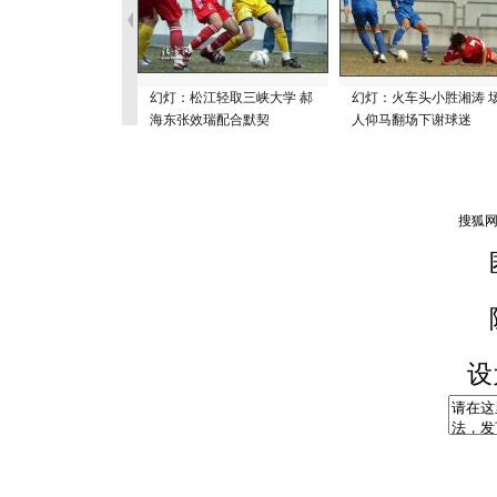
幻灯：松江轻取三峡大学 郝
幻灯：火车头小胜湘涛 
海东张效瑞配合默契
人仰马翻场下谢球迷
设