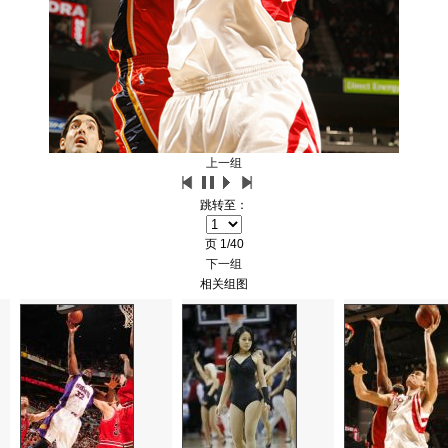
上一组
跳转至：
页
1/40
下一组
相关组图