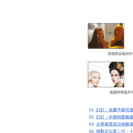
异国美女助兴中
英国羽球选手
01.
幻灯：张馨予新写真
02.
幻灯：中德明星晚宴
03.
古蒂接受采访突吻美
04.
细数足坛星二代：小