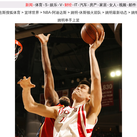
新闻
-
体育
-
S
-
娱乐
-
V
-
财经
-
IT
-
汽车
-
房产
-
家居
-
女人
-
视频
-
邮件
达斯搜狐体育
>
篮球世界
>
NBA-阿迪达斯
>
姚明-休斯顿火箭队
>
姚明最新动态
>
姚
姚明单手上篮