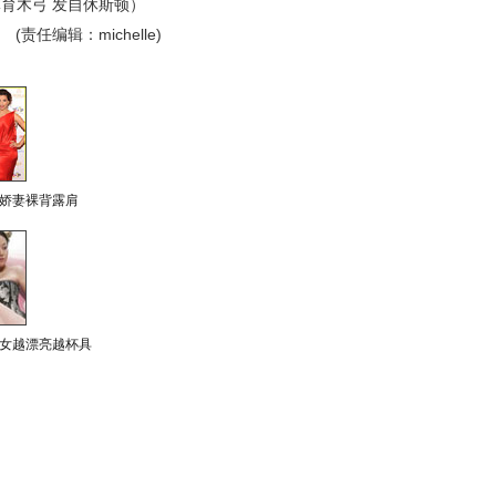
育木弓 发自休斯顿）
(责任编辑：michelle)
娇妻裸背露肩
女越漂亮越杯具