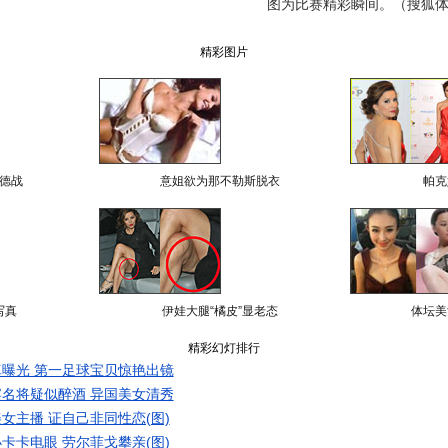
图为比赛精彩瞬间。（搜狐体
精彩图片
德战
意姐欲为那不勒斯脱衣
帕克
写真
伊娃大腿“橘皮”显老态
体坛美
精彩幻灯排行
曝光 第一足球宝贝惊艳出镜
名将疑似醉酒 异国美女清秀
女主播 证自己非同性恋(图)
卡卡电眼 劳尔菲戈攀亲(图)