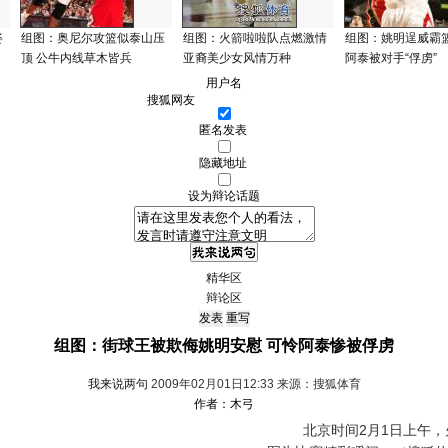
姿
组图：奥尼尔攻篮似泰山压
组图：火箭啦啦队点燃激情
组图：姚明逞威霸篮
顶 公牛内线草木皆兵
亚裔美少女风情万种
阿泰被对手“俘虏”
用户名
匿名发表
隐藏地址
设为辩论话题
精华区
辩论区
组图：街球王被欺侮姚明安慰 可怜阿泰惨被俘虏
我来说两句
2009年02月01日12:33 来源：搜狐体育
作者：木弓
北京时间2月1日上午，火