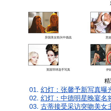
异国美女助兴中德战
意
英国羽球选手写真
伊
精
01.
幻灯：张馨予新写真曝
02.
幻灯：中德明星晚宴名
03.
古蒂接受采访突吻美女主