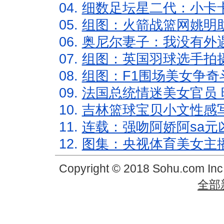
04.
细数足坛星二代：小卡卡
05.
组图：火箭战篮网姚明
06.
奥尼尔妻子：我没有外遇
07.
组图：英国羽球选手拍
08.
组图：F1围场美女争奇
09.
法国总统情迷美女官员 
10.
吉林篮球宝贝小文性感
11.
连载：强吻阿娇阿sa元
12.
图集：央视体育美女主
Copyright © 2018 Sohu.com In
全部