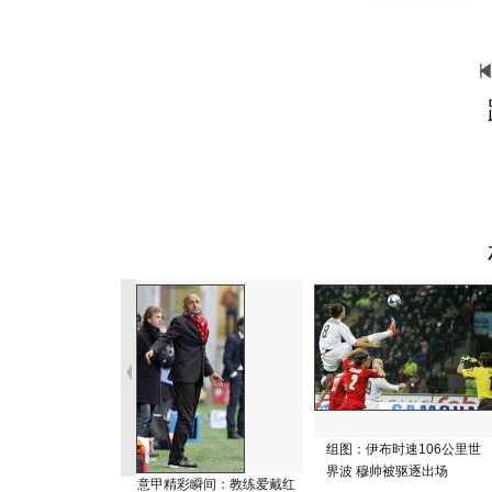
组图：伊布时速106公里世
界波 穆帅被驱逐出场
意甲精彩瞬间：教练爱戴红