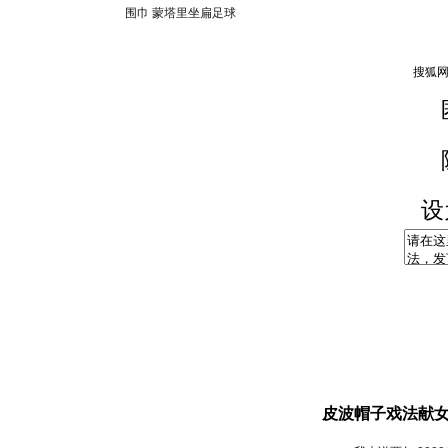
围巾 蒙塔里坐扁足球
设
皮波帽子戏法献女友