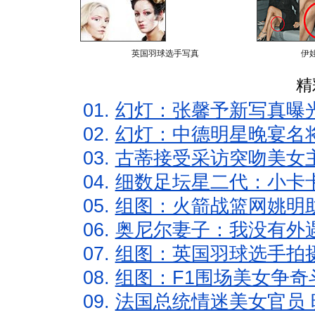
英国羽球选手写真
伊
精
01.
幻灯：张馨予新写真曝
02.
幻灯：中德明星晚宴名
03.
古蒂接受采访突吻美女主
04.
细数足坛星二代：小卡卡
05.
组图：火箭战篮网姚明
06.
奥尼尔妻子：我没有外遇
07.
组图：英国羽球选手拍
08.
组图：F1围场美女争奇
09.
法国总统情迷美女官员 