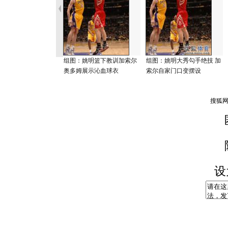
组图：姚明篮下教训加索尔
组图：姚明大秀勾手绝技 加
奥多姆展示沁血球衣
索尔自家门口变摆设
设