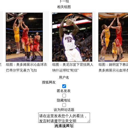
下一组
相关组图
兰
组图：奥多姆展示沁血球衣
组图：奥尼尔篮下背挂两人
组图：姚明篮下教
巴蒂尔罕见暴力飞扣
纳什运球吐“蛇信”
奥多姆展示沁血球
用户名
匿名发表
隐藏地址
设为辩论话题