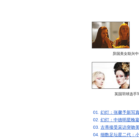
异国美女助兴中
英国羽球选手
01.
幻灯：张馨予新写真
02.
幻灯：中德明星晚宴
03.
古蒂接受采访突吻美
04.
细数足坛星二代：小