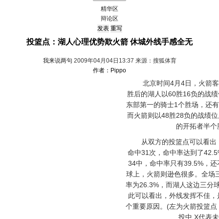
精华区
辩论区
投篮点：湖人心理优势欺火箭 休城外线手感全无
我来说两句
2009年04月04日13:37 来源：搜狐体育
作者：Pippo
北京时间4月4日，火箭客场
胜后的湖人以60胜16负的战
东部第一的骑士1个胜场，还
而火箭则以48胜28负的战绩
的开拓者半个
从双方的投篮点可以看出，
命中31次，命中率达到了42.
34中，命中率只有39.5%，
球上，火箭则逊色很多。全场
率为26.3%，而湖人这边三分球
此可以看出，外线发挥不佳，
个重要原因。(左为火箭投篮点
投中 X代表未