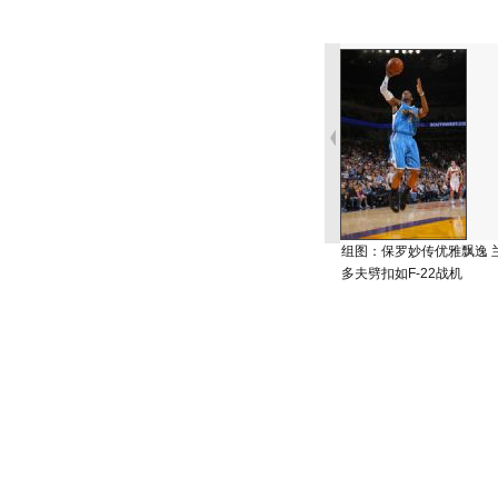
组图：保罗妙传优雅飘逸 
多夫劈扣如F-22战机