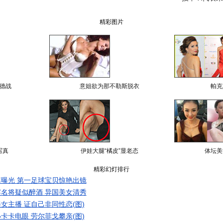
精彩图片
德战
意姐欲为那不勒斯脱衣
帕克
写真
伊娃大腿“橘皮”显老态
体坛美
精彩幻灯排行
曝光 第一足球宝贝惊艳出镜
名将疑似醉酒 异国美女清秀
女主播 证自己非同性恋(图)
卡卡电眼 劳尔菲戈攀亲(图)