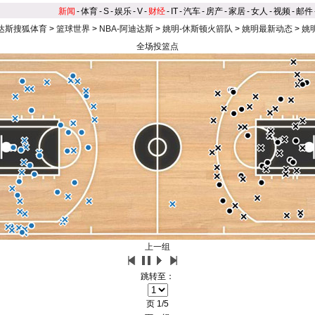
新闻
-
体育
-
S
-
娱乐
-
V
-
财经
-
IT
-
汽车
-
房产
-
家居
-
女人
-
视频
-
邮件
达斯搜狐体育
>
篮球世界
>
NBA-阿迪达斯
>
姚明-休斯顿火箭队
>
姚明最新动态
>
姚
全场投篮点
上一组
跳转至：
页
1/5