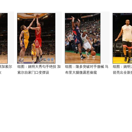
训加索尔
组图：姚明大秀勾手绝技 加
组图：隆多突破对手缴械 马
组图：姚明
衣
索尔自家门口变摆设
布里大腿微露惹偷窥
箭亮出全新