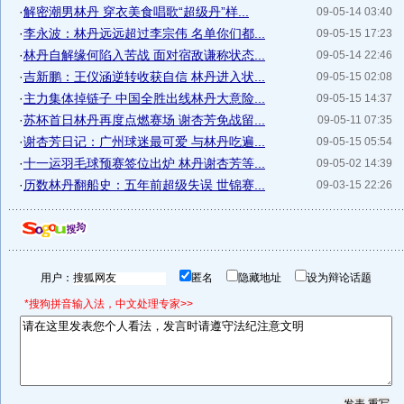
·
解密潮男林丹 穿衣美食唱歌“超级丹”样...
09-05-14 03:40
·
李永波：林丹远远超过李宗伟 名单你们都...
09-05-15 17:23
·
林丹自解缘何陷入苦战 面对宿敌谦称状态...
09-05-14 22:46
·
吉新鹏：王仪涵逆转收获自信 林丹进入状...
09-05-15 02:08
·
主力集体掉链子 中国全胜出线林丹大意险...
09-05-15 14:37
·
苏杯首日林丹再度点燃赛场 谢杏芳免战留...
09-05-11 07:35
·
谢杏芳日记：广州球迷最可爱 与林丹吃遍...
09-05-15 05:54
·
十一运羽毛球预赛签位出炉 林丹谢杏芳等...
09-05-02 14:39
·
历数林丹翻船史：五年前超级失误 世锦赛...
09-03-15 22:26
用户：
匿名
隐藏地址
设为辩论话题
*搜狗拼音输入法，中文处理专家>>