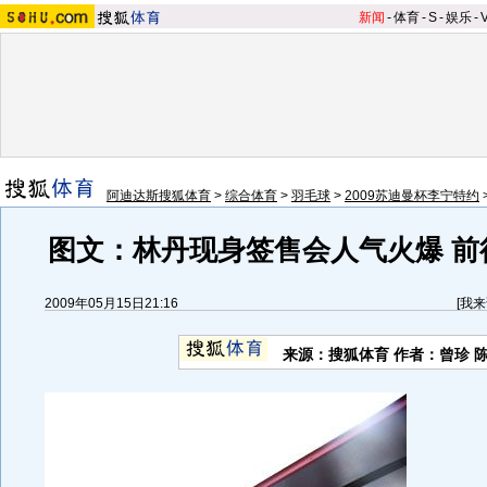
新闻
-
体育
-
S
-
娱乐
-
阿迪达斯搜狐体育
>
综合体育
>
羽毛球
>
2009苏迪曼杯李宁特约
图文：林丹现身签售会人气火爆 前
2009年05月15日21:16
[
我来
来源：
搜狐体育
作者：曾珍 