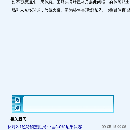
好不容易迎来一天休息。国羽头号球星林丹趁此闲暇一身休闲服出
场引来众多球迷，气氛火爆。图为签售会现场情况。（搜狐体育 曾
相关新闻
·
林丹2-1逆转锁定胜局 中国5-0印尼半决赛...
09-05-15 00:06