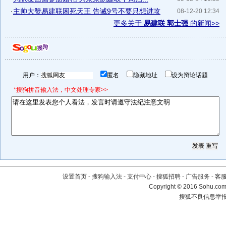
·
主帅大赞易建联困死天王 告诫9号不要只想进攻
08-12-20 12:34
更多关于
易建联 郭士强
的新闻>>
用户：
匿名
隐藏地址
设为辩论话题
*搜狗拼音输入法，中文处理专家>>
设置首页
-
搜狗输入法
-
支付中心
-
搜狐招聘
-
广告服务
-
客
Copyright
©
2016 Sohu.com 
搜狐不良信息举