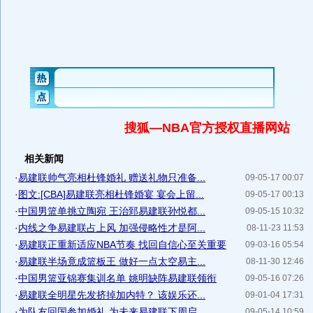
搜狐—NBA官方授权直播网站
相关新闻
·
易建联帅气亮相杜锋婚礼 赠送礼物只准备...
09-05-17 00:07
·
图文:[CBA]易建联亮相杜锋婚宴 宴会上留...
09-05-17 00:13
·
中国男篮单挑立陶宛 王治郅易建联孙悦都...
09-05-15 10:32
·
内线之争易建联占上风 加强侵略性才是阿...
08-11-23 11:53
·
易建联正重新适应NBA节奏 找回自信心至关重要
09-03-16 05:54
·
易建联半场竟成篮板王 做好一点太空易主...
08-11-30 12:46
·
中国男篮亚锦赛集训名单 姚明缺阵易建联领衔
09-05-16 07:26
·
易建联全明星先发挤掉加内特？ 该娱乐还...
09-01-04 17:31
·
为队友回国参加婚礼 为未来易建联下周启...
09-05-14 10:59