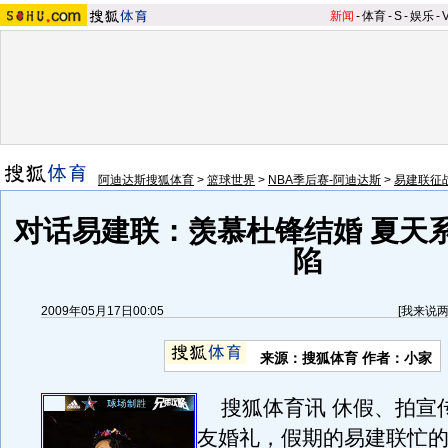
新闻
-
体育
-
S
-
娱乐
-
阿迪达斯搜狐体育
>
篮球世界
>
NBA季后赛-阿迪达斯
>
易建联征战
对话易建联：羡慕杜锋结婚 夏天
陷
2009年05月17日00:05
[
我来说
来源：
搜狐体育
作者：小家
搜狐体育讯 休假、拍宣
友婚礼，假期的易建联忙