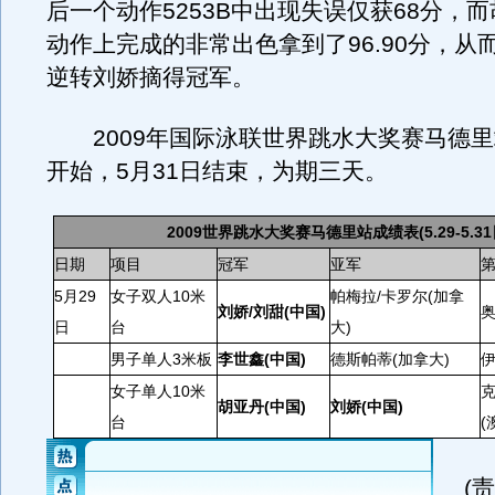
后一个动作5253B中出现失误仅获68分，
动作上完成的非常出色拿到了96.90分，从
逆转刘娇摘得冠军。
2009年国际泳联世界跳水大奖赛马德里站
开始，5月31日结束，为期三天。
2009世界跳水大奖赛马德里站成绩表(5.29-5.31
日期
项目
冠军
亚军
5月29
女子双人10米
帕梅拉/卡罗尔(加拿
刘娇/刘甜(中国)
奥
日
台
大)
男子单人3米板
李世鑫(中国)
德斯帕蒂(加拿大)
伊
女子单人10米
克
胡亚丹(中国)
刘娇(中国)
台
(
(