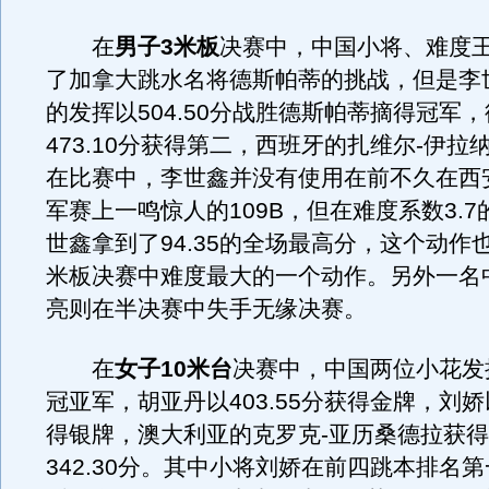
在
男子3米板
决赛中，中国小将、难度
了加拿大跳水名将德斯帕蒂的挑战，但是李
的发挥以504.50分战胜德斯帕蒂摘得冠军
473.10分获得第二，西班牙的扎维尔-伊拉
在比赛中，李世鑫并没有使用在前不久在西
军赛上一鸣惊人的109B，但在难度系数3.7的
世鑫拿到了94.35的全场最高分，这个动作
米板决赛中难度最大的一个动作。另外一名
亮则在半决赛中失手无缘决赛。
在
女子10米台
决赛中，中国两位小花发
冠亚军，胡亚丹以403.55分获得金牌，刘娇以
得银牌，澳大利亚的克罗克-亚历桑德拉获
342.30分。其中小将刘娇在前四跳本排名