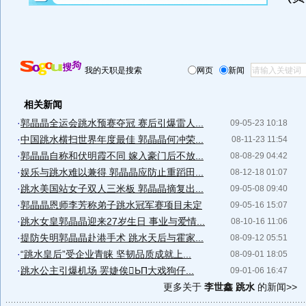
我的天职是搜索
网页
新闻
相关新闻
·
郭晶晶全运会跳水预赛夺冠 赛后引爆雷人...
09-05-23 10:18
·
中国跳水横扫世界年度最佳 郭晶晶何冲荣...
08-11-23 11:54
·
郭晶晶自称和伏明霞不同 嫁入豪门后不放...
08-08-29 04:42
·
娱乐与跳水难以兼得 郭晶晶应防止重蹈田...
08-12-18 01:07
·
跳水美国站女子双人三米板 郭晶晶摘复出...
09-05-08 09:40
·
郭晶晶恩师李芳称弟子跳水冠军赛项目未定
09-05-16 15:07
·
跳水女皇郭晶晶迎来27岁生日 事业与爱情...
08-10-16 11:06
·
提防失明郭晶晶赴港手术 跳水天后与霍家...
08-09-12 05:51
·
“跳水皇后”受企业青睐 坚韧品质成就上...
08-09-01 18:05
·
跳水公主引爆机场 罢婕俟ЬП大戏狗仔...
09-01-06 16:47
更多关于
李世鑫 跳水
的新闻>>