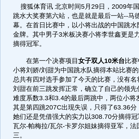
搜狐体育讯 北京时间5月29日，2009年
跳水大奖赛第六站，也是就是最后一站--马
幕。在首日比赛中，以小将出战的中国跳水
金牌。其中男子3米板决赛小将李世鑫更是
摘得冠军。
在第一个决赛项目
女子双人10米台
比赛
小将刘娇/刘甜为中国跳水队摘得本站比赛
总共有四对选手参加了今天的比赛，没有名
刘甜在前三跳发挥正常，确立了自己的领先
难度系数3.3和3.4的最后两跳中，两位小
其是第四跳207C出现失误，只得了63.36
她们还是凭借强大的实力以308.70分摘得
瓦尔-帕梅拉/瓦尔-卡罗尔姐妹摘得亚军，
三。