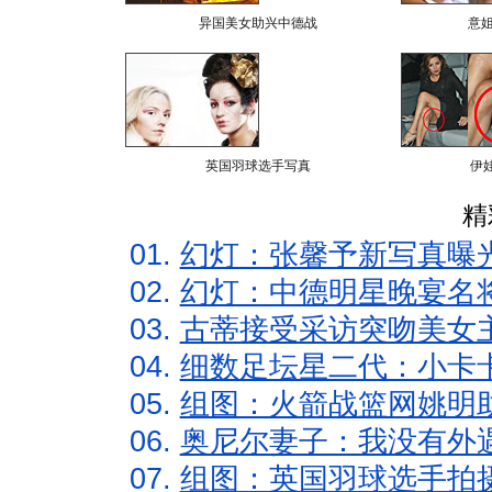
异国美女助兴中德战
意
英国羽球选手写真
伊
精
01.
幻灯：张馨予新写真曝
02.
幻灯：中德明星晚宴名
03.
古蒂接受采访突吻美女主
04.
细数足坛星二代：小卡卡
05.
组图：火箭战篮网姚明
06.
奥尼尔妻子：我没有外遇
07.
组图：英国羽球选手拍