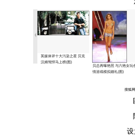
英媒体评十大污染之星 贝克
汉姆驾悍马上榜(图)
贝总再曝艳照 与六艳女玩
情游戏模拟婚礼(图)
设