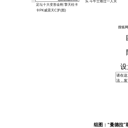
头 斗牛士难过一人关
足坛十大变形金刚 擎天柱卡
卡PK威震天C罗(图)
设
组图：“曼德拉”