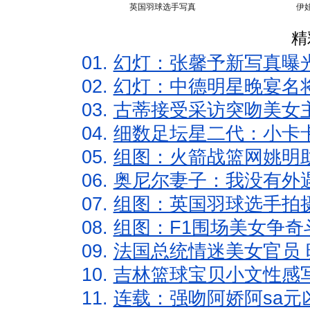
英国羽球选手写真
伊
精
01.
幻灯：张馨予新写真曝
02.
幻灯：中德明星晚宴名
03.
古蒂接受采访突吻美女主
04.
细数足坛星二代：小卡卡
05.
组图：火箭战篮网姚明
06.
奥尼尔妻子：我没有外遇
07.
组图：英国羽球选手拍
08.
组图：F1围场美女争奇
09.
法国总统情迷美女官员 
10.
吉林篮球宝贝小文性感
11.
连载：强吻阿娇阿sa元