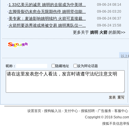
·
1.33亿美元的诚意 姚明的去留成为中美球...
09-06-24 08:14
·
左脚骨裂仍未愈合无限期伤停 姚明坚信能...
09-06-26 03:20
·
美专家：麦迪影响姚明续约 火箭可直接裁...
09-06-24 06:37
·
火箭想要选秀谁或将被交易 姚明离队仅一...
09-06-24 15:58
更多关于
姚明 火箭
的新闻>>
以上
昵称：
隐藏地址
设为辩论话题
设置首页
-
搜狗输入法
-
支付中心
-
搜狐招聘
-
广告服务
-
客服中心
Copyright
©
2018 Sohu.com 
搜狐不良信息举