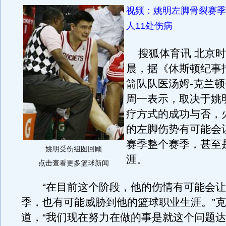
视频：姚明左脚骨裂赛季
人11处伤病
搜狐体育讯 北京时
晨，据《休斯顿纪事
箭队队医汤姆-克兰
周一表示，取决于姚
疗方式的成功与否，
的左脚伤势有可能会
赛季整个赛季，甚至
姚明受伤组图回顾
涯。
点击查看更多篮球新闻
“在目前这个阶段，他的伤情有可能会让
季，也有可能威胁到他的篮球职业生涯。”
道，“我们现在努力在做的事是就这个问题