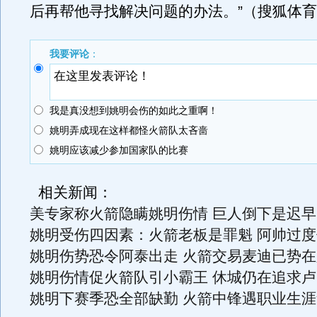
后再帮他寻找解决问题的办法。”（搜狐体育
我要评论
：
我是真没想到姚明会伤的如此之重啊！
姚明弄成现在这样都怪火箭队太吝啬
姚明应该减少参加国家队的比赛
相关新闻：
美专家称火箭隐瞒姚明伤情 巨人倒下是迟早
姚明受伤四因素：火箭老板是罪魁 阿帅过度
姚明伤势恐令阿泰出走 火箭交易麦迪已势在
姚明伤情促火箭队引小霸王 休城仍在追求卢
姚明下赛季恐全部缺勤 火箭中锋遇职业生涯