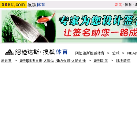
新闻
-
体育
-
S
阿迪达斯搜狐体育
>
篮球
>
NBA
迪达斯
>
姚明|姚明直播|火箭队|NBA火箭|火箭直播
>
姚明新闻
>
姚明聚焦