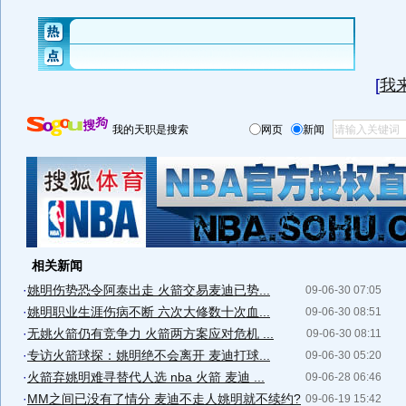
[
我
我的天职是搜索
网页
新闻
相关新闻
·
姚明伤势恐令阿泰出走 火箭交易麦迪已势...
09-06-30 07:05
·
姚明职业生涯伤病不断 六次大修数十次血...
09-06-30 08:51
·
无姚火箭仍有竞争力 火箭两方案应对危机 ...
09-06-30 08:11
·
专访火箭球探：姚明绝不会离开 麦迪打球...
09-06-30 05:20
·
火箭弃姚明难寻替代人选 nba 火箭 麦迪 ...
09-06-28 06:46
·
MM之间已没有了情分 麦迪不走人姚明就不续约?
09-06-19 15:42