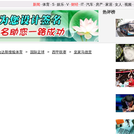
新闻
-
体育
-
S
-
娱乐
-
V
-
财经
-
IT
-
汽车
-
房产
-
家居
-
女人
-
视频
-
热评榜
迪达斯搜狐体育
>
国际足球
>
西甲联赛
>
皇家马德里