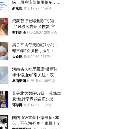
恼：用户流量越用越多，收
入却越来越少
新京报
昨天17:27
44评论
鸿蒙智行被曝删除“竹知
了”风波公告后又恢复 官媒
曾力挺：劝华为要大度的，
有料新语
昨天16:07
200评论
你们适不适合？
男子平均每天睡眠7小时，
却三年2次脑梗，医生：这
样睡觉更伤身
大众网
昨天09:36
23评论
河南省人社厅回应“带薪错
峰休假通知”引关注：表述
不够准确，待修改后印发
界面新闻
昨天15:41
38评论
又是北大数院07级！苏炜杰
获“统计学界的诺贝尔奖”
环球网
昨天14:57
30评论
国内顶级富豪补缴最多500
亿，万亿海外资产难藏了？