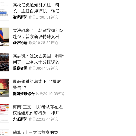
高校任免通知引关注：科
长、主任自愿辞职，转任思
政辅导员
澎湃新闻
昨天17:00
31评论
大决战来了，朝鲜导弹部队
赴俄，普京新设特殊兵种，
76岁老将扛旗
虚怀论语
昨天10:28
26评论
高志凯：这次去美国，我听
到了一些令人十分惊讶的消
息
观察者网
昨天08:47
59评论
最高领袖给总统下了“最后
警告”？
新闻资讯综合
昨天20:19
38评论
河南“三支一扶”考试存在规
模性组织作弊行为，律师：
涉嫌非法获取国家秘密罪等
九派新闻
昨天22:33
44评论
罪名
鲸算π丨三大运营商的烦