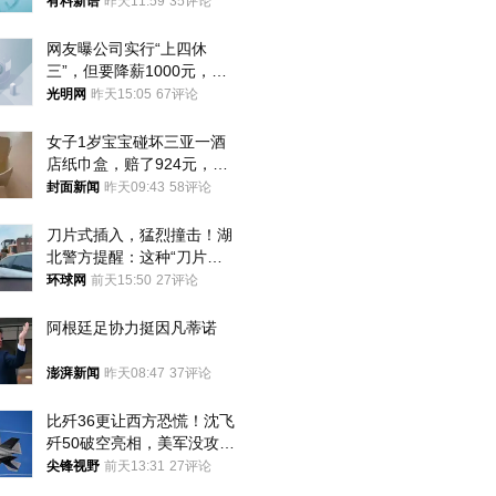
年才对外披露
有料新语
昨天11:59
35评论
网友曝公司实行“上四休
三”，但要降薪1000元，不
接受只能辞职
光明网
昨天15:05
67评论
女子1岁宝宝碰坏三亚一酒
店纸巾盒，赔了924元，发
帖吐槽后酒店退还一半的
封面新闻
昨天09:43
58评论
钱，当地市监局回应
刀片式插入，猛烈撞击！湖
北警方提醒：这种“刀片超
车”，太危险了
环球网
前天15:50
27评论
阿根廷足协力挺因凡蒂诺
澎湃新闻
昨天08:47
37评论
比歼36更让西方恐慌！沈飞
歼50破空亮相，美军没攻克
的技术被拿下
尖锋视野
前天13:31
27评论