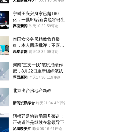
大猫财经Pro
昨天09:16
56评论
宇树王兴兴身家已超180
亿，一批90后新贵也将诞生
界面新闻
昨天10:22
59评论
泰国女公务员精致妆容爆
红，本人回应批评：不喜欢
就别看
观察者网
前天18:32
69评论
河南“三支一扶”笔试成绩作
废，8月22日重新组织笔试
界面新闻
昨天17:30
119评论
北京出台房地产新政
新闻资讯综合
昨天21:34
42评论
阿根廷足协致函因凡蒂诺：
正确道路是继续在您领导下
足坛欧美汇
昨天08:16
61评论