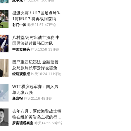
政事儿
昨天23:47
100评论
挺进决赛！U17国足点球3-
1河床U17 将再战阿森纳
射门中国
昨天21:57
47评论
八村塁/河村出战世预赛 中
国男篮错过最强日本队
中国篮镜头
昨天13:58
33评论
因严重违纪违法 金融监管
总局原局长李云泽被罢免全
国人大代表
经济观察报
昨天16:24
111评论
WTT横滨冠军赛：国乒男
单无缘八强
新京报
昨天21:16
48评论
去年八月，两位海警战士牺
牲在维护黄岩岛主权的行动
中
罗富强观察室
昨天14:55
58评论