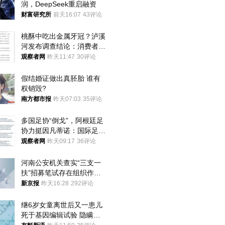
润，DeepSeek重启融资
财富研究所
前天16:07
43评论
桃酥中吃出金属牙冠？泸溪
河发布调查结论：消费者已
澄清，所发视频情况不属实
观察者网
昨天11:47
30评论
假结婚证做出真胚胎 谁有
权销毁?
南方都市报
昨天07:03
35评论
多国足协“倒戈”，阿根廷足
协力挺因凡蒂诺：国际足联
今后应继续在其领导下前行
观察者网
昨天09:17
36评论
河南公安机关查实“三支一
扶”招募笔试存在组织作弊
犯罪行为
新京报
昨天16:28
292评论
继6岁女童离世后又一患儿
死于基因编辑试验 隐瞒一