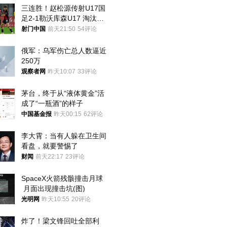
三连胜！赵松源传射U17国
足2-1勒沃库森U17 淘汰赛
将战河床
射门中国
前天21:50
54评论
俄军：乌军伤亡总人数逼近
250万
观察者网
昨天10:07
33评论
茅台，终于从“液体黄金”活
成了“一瓶酒”的样子
中国基金报
昨天00:15
62评论
李大霄：当有人躲在卫生间
看盘，就要警惕了
财闻
前天22:17
23评论
SpaceX火箭残骸撞击月球
 月面出现撞击坑(图)
光明网
昨天10:55
20评论
炸了！梁文锋回吐全部利