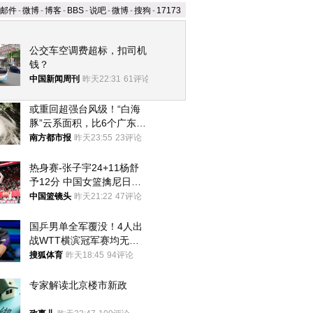
邮件
-
微博
-
博客
-
BBS
-
说吧
-
微博
-
搜狗
-
17173
公交车空调费超标，扣司机
钱？
中国新闻周刊
昨天22:31
61评论
或重回超强台风级！“白海
豚”云系面积，比6个广东还
大！深圳官方：注意这件事
南方都市报
昨天23:55
23评论
热身赛-张子宇24+11杨舒
予12分 中国女篮擒尼日利
亚
中国篮镜头
昨天21:22
47评论
国乒男单全军覆没！4人出
战WTT横滨冠军赛均无缘
八强
搜狐体育
昨天18:45
94评论
专家解读北京楼市新政