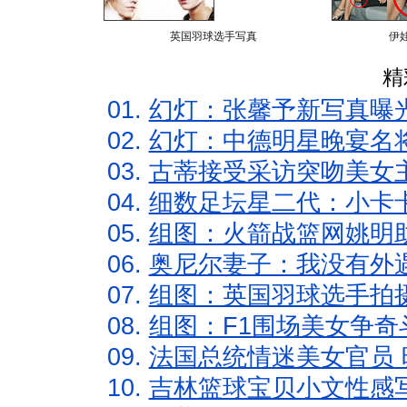
英国羽球选手写真
伊
精
01.
幻灯：张馨予新写真曝
02.
幻灯：中德明星晚宴名
03.
古蒂接受采访突吻美女主
04.
细数足坛星二代：小卡卡
05.
组图：火箭战篮网姚明
06.
奥尼尔妻子：我没有外遇
07.
组图：英国羽球选手拍
08.
组图：F1围场美女争奇
09.
法国总统情迷美女官员 
10.
吉林篮球宝贝小文性感