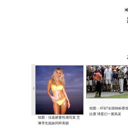
组图：AT&T全国锦标赛
比赛 球星们一展风采
组图：伍兹娇妻性感写真 艾
琳孪生姐妹同样美丽