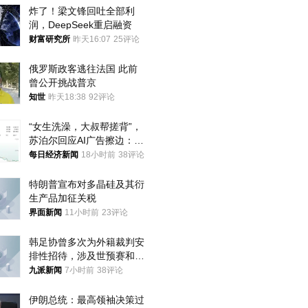
炸了！梁文锋回吐全部利
润，DeepSeek重启融资
财富研究所
昨天16:07
25评论
俄罗斯政客逃往法国 此前
曾公开挑战普京
知世
昨天18:38
92评论
“女生洗澡，大叔帮搓背”，
苏泊尔回应AI广告擦边：视
频全下架，已强化内容管理
每日经济新闻
18小时前
38评论
与审核
特朗普宣布对多晶硅及其衍
生产品加征关税
界面新闻
11小时前
23评论
韩足协曾多次为外籍裁判安
排性招待，涉及世预赛和奥
预赛，韩足协回应
九派新闻
7小时前
38评论
伊朗总统：最高领袖决策过