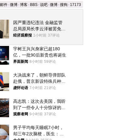
邮件
-
微博
-
博客
-
BBS
-
说吧
-
微博
-
搜狗
-
17173
因严重违纪违法 金融监管
总局原局长李云泽被罢免全
国人大代表
经济观察报
1小时前
37评论
宇树王兴兴身家已超180
亿，一批90后新贵也将诞生
界面新闻
8小时前
59评论
大决战来了，朝鲜导弹部队
赴俄，普京新设特殊兵种，
76岁老将扛旗
虚怀论语
7小时前
21评论
高志凯：这次去美国，我听
到了一些令人十分惊讶的消
息
观察者网
9小时前
37评论
男子平均每天睡眠7小时，
却三年2次脑梗，医生：这