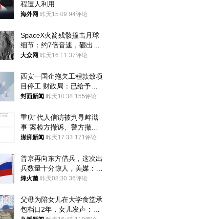
程遭人利用
海外网
昨天15:09
94评论
SpaceX火箭残骸撞击月球
细节：约7倍音速，砸出直
径约30米撞击坑
大众网
昨天16:11
37评论
西安一国企拖欠工程款致项
目停工 财政局：已给予处
分，正督促整改
封面新闻
昨天10:38
155评论
重庆“代人信访被判寻衅滋
事”案检方撤诉、警方撤
案，两被告人获国赔
澎湃新闻
昨天17:33
171评论
普京再向东方借兵，这次出
兵数量十分惊人，美媒：俄
朝要动真格？
烽火菌
昨天08:30
36评论
父母为陪女儿在大学食堂承
包档口2年，女儿发声：初