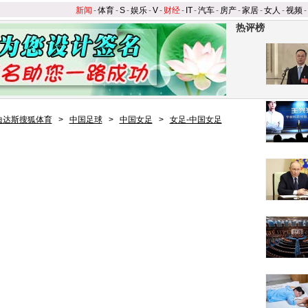
新闻
-
体育
-
S
-
娱乐
-
V
-
财经
-
IT
-
汽车
-
房产
-
家居
-
女人
-
视频
-
热评榜
迪达斯搜狐体育
>
中国足球
>
中国女足
>
女足-中国女足