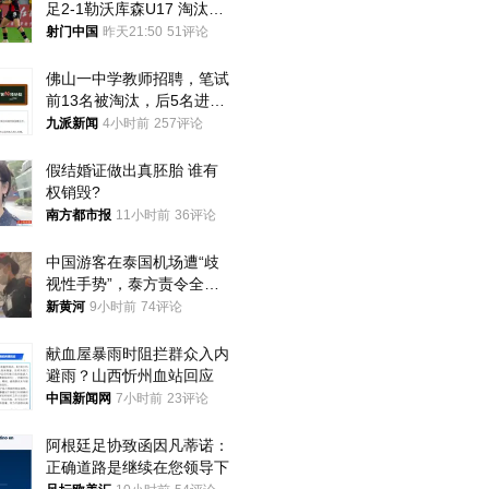
足2-1勒沃库森U17 淘汰赛
将战河床
射门中国
昨天21:50
51评论
佛山一中学教师招聘，笔试
前13名被淘汰，后5名进体
检，被疑萝卜岗，官方通
九派新闻
4小时前
257评论
报：已叫停
假结婚证做出真胚胎 谁有
权销毁?
南方都市报
11小时前
36评论
中国游客在泰国机场遭“歧
视性手势”，泰方责令全面
调查，对责任人采取最严厉
新黄河
9小时前
74评论
处分
献血屋暴雨时阻拦群众入内
避雨？山西忻州血站回应
中国新闻网
7小时前
23评论
阿根廷足协致函因凡蒂诺：
正确道路是继续在您领导下