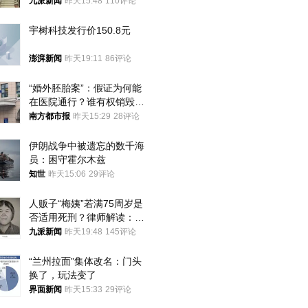
衷是为了陪伴，毕业后将不
九派新闻
昨天15:48
110评论
再营业
宇树科技发行价150.8元
澎湃新闻
昨天19:11
86评论
“婚外胚胎案”：假证为何能
在医院通行？谁有权销毁胚
胎？
南方都市报
昨天15:29
28评论
伊朗战争中被遗忘的数千海
员：困守霍尔木兹
知世
昨天15:06
29评论
人贩子“梅姨”若满75周岁是
否适用死刑？律师解读：很
大概率不会被判处死刑
九派新闻
昨天19:48
145评论
“兰州拉面”集体改名：门头
换了，玩法变了
界面新闻
昨天15:33
29评论