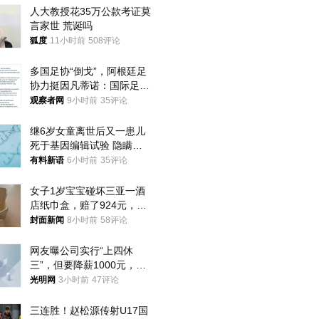
人大教授花35万公款考证莫
言家世 荒诞吗
狐度
11小时前
508评论
多国足协“倒戈”，阿根廷足
协力挺因凡蒂诺：国际足联
今后应继续在其领导下前行
观察者网
9小时前
35评论
继6岁女童离世后又一患儿
死于基因编辑试验 隐瞒一
年才对外披露
有料新语
6小时前
35评论
女子1岁宝宝碰坏三亚一酒
店纸巾盒，赔了924元，发
帖吐槽后酒店退还一半的
封面新闻
8小时前
58评论
钱，当地市监局回应
网友曝公司实行“上四休
三”，但要降薪1000元，不
接受只能辞职
光明网
3小时前
47评论
三连胜！赵松源传射U17国