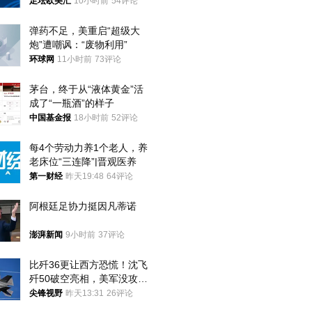
足坛欧美汇
10小时前
54评论
弹药不足，美重启“超级大
炮”遭嘲讽：“废物利用”
环球网
11小时前
73评论
茅台，终于从“液体黄金”活
成了“一瓶酒”的样子
中国基金报
18小时前
52评论
每4个劳动力养1个老人，养
老床位“三连降”|晋观医养
第一财经
昨天19:48
64评论
阿根廷足协力挺因凡蒂诺
澎湃新闻
9小时前
37评论
比歼36更让西方恐慌！沈飞
歼50破空亮相，美军没攻克
的技术被拿下
尖锋视野
昨天13:31
26评论