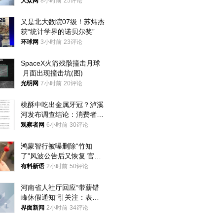
样睡觉更伤身
大众网
8小时前
25评论
又是北大数院07级！苏炜杰
获“统计学界的诺贝尔奖”
环球网
3小时前
23评论
SpaceX火箭残骸撞击月球
 月面出现撞击坑(图)
光明网
7小时前
20评论
桃酥中吃出金属牙冠？泸溪
河发布调查结论：消费者已
澄清，所发视频情况不属实
观察者网
6小时前
30评论
鸿蒙智行被曝删除“竹知
了”风波公告后又恢复 官媒
曾力挺：劝华为要大度的，
有料新语
2小时前
50评论
你们适不适合？
河南省人社厅回应“带薪错
峰休假通知”引关注：表述
不够准确，待修改后印发
界面新闻
2小时前
34评论