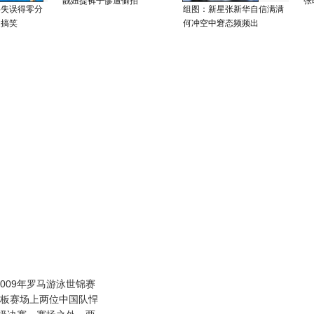
靓妞提裤子惨遭偷拍
张
将失误得零分
组图：新星张新华自信满满
超搞笑
何冲空中窘态频频出
009年罗马游泳世锦赛
米板赛场上两位中国队悍