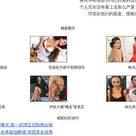
将何冲和张新华均已经顺利晋
个人完全没有看上去那么严肃
浮现在他们的脸庞。搜狐
精彩图片
德战
意姐欲为那不勒斯脱衣
帕克
写真
伊娃大腿“橘皮”显老态
体坛美
精彩幻灯排行
曝光 第一足球宝贝惊艳出镜
名将疑似醉酒 异国美女清秀