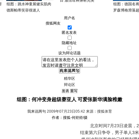
目 激情诠释身材完美
哥
组图：跳水神童展健实肌肉
组图：德国名
德斯帕蒂笑容很迷人
罗森博格滑落
用户名
匿名发表
隐藏地址
设为辩论话题
精华区
辩论区
组图：何冲变身超级赛亚人 可爱张新华满脸稚嫩
我来说两句
2009年07月23日05:42 来源：搜狐体育
作者：搜狐-何烃烃/摄
北京时间7月23日凌晨，2
结束第六日争夺，男子单人3