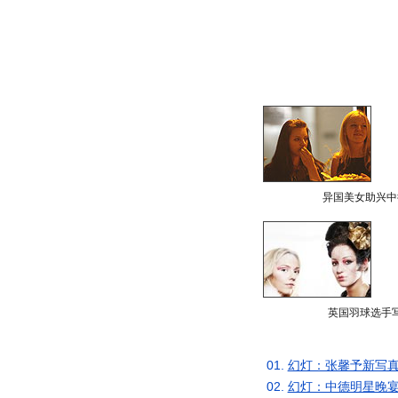
异国美女助兴中
英国羽球选手
01.
幻灯：张馨予新写真
02.
幻灯：中德明星晚宴