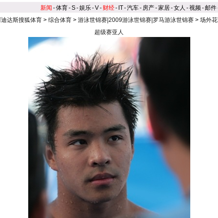
新闻
-
体育
-
S
-
娱乐
-
V
-
财经
-
IT
-
汽车
-
房产
-
家居
-
女人
-
视频
-
邮件
阿迪达斯搜狐体育
>
综合体育
>
游泳世锦赛|2009游泳世锦赛|罗马游泳世锦赛
>
场外花
超级赛亚人