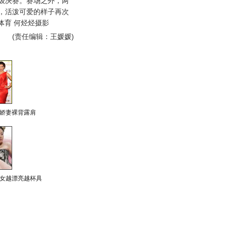
级决赛。赛场之外，两
，活泼可爱的样子再次
体育 何烃烃摄影
(责任编辑：王媛媛)
娇妻裸背露肩
女越漂亮越杯具