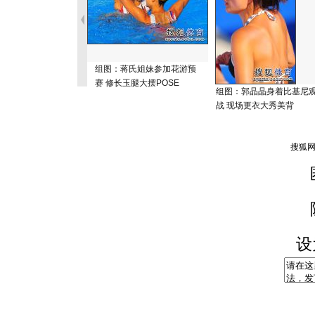
组图：蒋氏姐妹参加花游预
赛 修长玉腿大摆POSE
组图：郭晶晶身着比基尼
战 现场更衣大秀美背
设