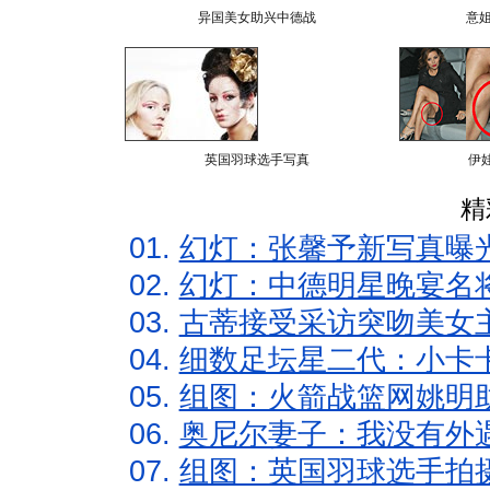
异国美女助兴中德战
意
英国羽球选手写真
伊
精
01.
幻灯：张馨予新写真曝
02.
幻灯：中德明星晚宴名
03.
古蒂接受采访突吻美女主
04.
细数足坛星二代：小卡卡
05.
组图：火箭战篮网姚明
06.
奥尼尔妻子：我没有外遇
07.
组图：英国羽球选手拍