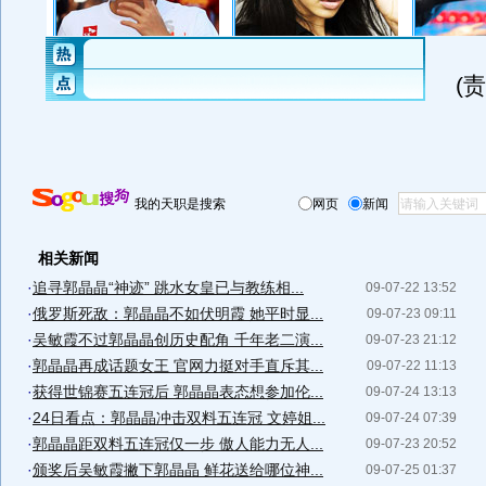
(
我的天职是搜索
网页
新闻
相关新闻
·
追寻郭晶晶“神迹” 跳水女皇已与教练相...
09-07-22 13:52
·
俄罗斯死敌：郭晶晶不如伏明霞 她平时显...
09-07-23 09:11
·
吴敏霞不过郭晶晶创历史配角 千年老二演...
09-07-23 21:12
·
郭晶晶再成话题女王 官网力挺对手直斥其...
09-07-22 11:13
·
获得世锦赛五连冠后 郭晶晶表态想参加伦...
09-07-24 13:13
·
24日看点：郭晶晶冲击双料五连冠 文婷姐...
09-07-24 07:39
·
郭晶晶距双料五连冠仅一步 傲人能力无人...
09-07-23 20:52
·
颁奖后吴敏霞撇下郭晶晶 鲜花送给哪位神...
09-07-25 01:37