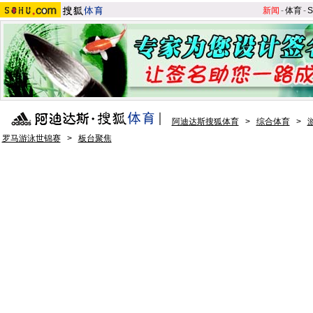
新闻
-
体育
-
S
阿迪达斯搜狐体育
>
综合体育
>
罗马游泳世锦赛
>
板台聚焦