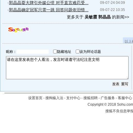
·
郭晶晶耍大牌引外媒公愤 对手直言难忍受...
09-07-24 04:09
·
郭晶晶确定冠军只需一跳 回答问题依旧惜...
09-07-22 10:35
更多关于
吴敏霞 郭晶晶
的新闻>>
以上
昵称：
隐藏地址
设为辩论话题
设置首页
-
搜狗输入法
-
支付中心
-
搜狐招聘
-
广告服务
-
客服中心
Copyright
©
2018 Sohu.com 
搜狐不良信息举