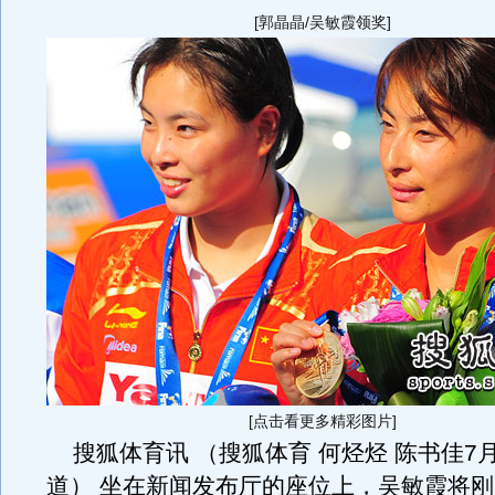
[郭晶晶/吴敏霞领奖]
[点击看更多精彩图片]
搜狐体育讯 （搜狐体育 何烃烃 陈书佳7月
道） 坐在新闻发布厅的座位上，吴敏霞将