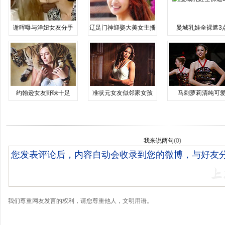
谢晖曝与洋妞女友分手
辽足门神迎娶大美女主播
曼城乳娃全裸遮3
约翰逊女友野味十足
准状元女友似邻家女孩
马刺萝莉清纯可
我来说两句
(
0
)
我们尊重网友发言的权利，请您尊重他人，文明用语。