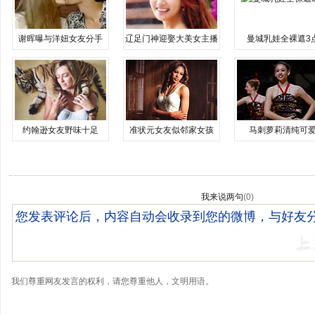
谢晖曝与洋妞女友分手
辽足门神迎娶大美女主播
曼城乳娃全裸遮3
约翰逊女友野味十足
准状元女友似邻家女孩
马刺萝莉清纯可
我来说两句
(
0
)
我们尊重网友发言的权利，请您尊重他人，文明用语。