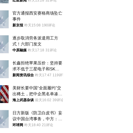
航道，与阿曼平分“服务费”
红星新闻
昨天13:28
32评论
官方通报西安赛格商场坠亡
事件
新京报
昨天15:08
190评论
逐步取消劳务派遣用工方
式！六部门发文
中原融媒
昨天17:18
31评论
长鑫拒绝苹果压价：坚持要
求不低于三星电子和SK海
力士
新闻资讯综合
昨天17:47
119评论
美财长要中国“全面履约”交
出稀土，把中企黑名单凑到
187家，中方做最坏打算
海上武器杂谈
前天16:02
39评论
日方新版《防卫白皮书》妄
议中国台湾事务，中方：强
烈不满、坚决反对，已向日
环球网
昨天18:40
21评论
方严正交涉