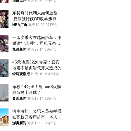
后嘱托已公开
惯性世界
昨天10:24
84评论
东契奇时代湖人如何重塑
 复刻独行侠OR改学步行
者？
NBA广角
昨天13:23
37评论
一印度乘客在越南搭车，用
谢谢“当车费”，司机无奈发
笑；印度网友：不代表印度
九派新闻
昨天22:14
78评论
人
45天地震32次 专家：宜宾
地震不是页岩气开采造成的
经济观察报
昨天18:19
41评论
每秒2.4公里！SpaceX火箭
残骸撞上月球了
界面新闻
昨天18:14
33评论
河南汝州一公职人员被举报
在职校开餐厅超市，本人回
应称“是给别人帮忙”
澎湃新闻
昨天16:02
36评论