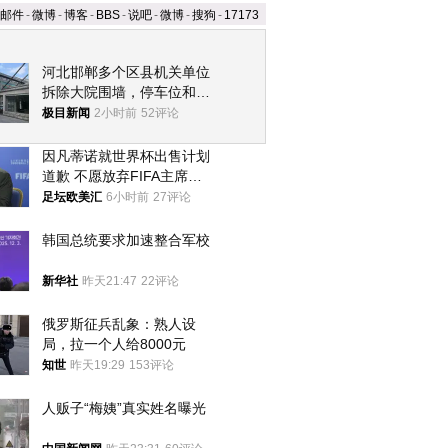
邮件
-
微博
-
博客
-
BBS
-
说吧
-
微博
-
搜狗
-
17173
河北邯郸多个区县机关单位
拆除大院围墙，停车位和厕
所免费开放，当地多部门回
极目新闻
2小时前
52评论
应
因凡蒂诺就世界杯出售计划
道歉 不愿放弃FIFA主席职
位
足坛欧美汇
6小时前
27评论
韩国总统要求加速整合军校
新华社
昨天21:47
22评论
俄罗斯征兵乱象：熟人设
局，拉一个人给8000元
知世
昨天19:29
153评论
人贩子“梅姨”真实姓名曝光