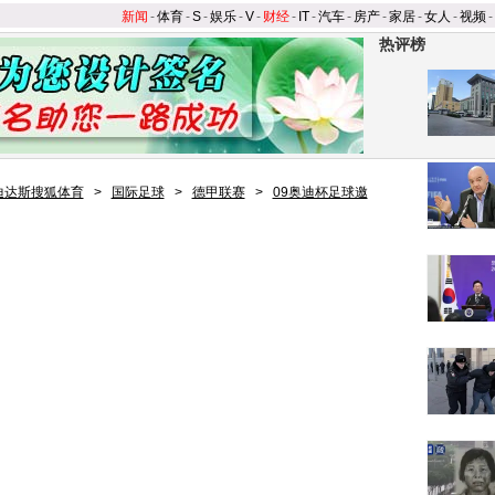
新闻
-
体育
-
S
-
娱乐
-
V
-
财经
-
IT
-
汽车
-
房产
-
家居
-
女人
-
视频
-
热评榜
迪达斯搜狐体育
>
国际足球
>
德甲联赛
>
09奥迪杯足球邀