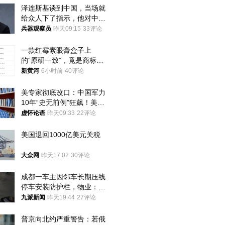
泽连斯基谈到中国，当场就
给众人下了指示，他对中国
和中乌关系，显然又有了新
兵器观察员
昨天09:15
33评论
的想法
一款红霉素眼膏盒子上
的“原研一致”，竟是商标！
律师：极易误导消费者；网
新黄河
6小时前
40评论
友：药企不应打擦边球
美专家彻底改口：中国军力
10年“史无前例”狂飙！美军
真慌了
虚怀论语
昨天09:33
22评论
美国退回1000亿美元关税
大众网
昨天17:02
30评论
成都一车主因邻车长期压线
停车安装防护栏，物业：不
建议装护栏，也会影响自身
九派新闻
昨天19:44
27评论
停车
普京向北约严重警告：若俄