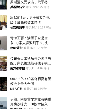
罗斯盟友受攻击，俄军将动
用核武器保护
兵器海陆空
昨天09:43
27评论
出狱前8天，男子被改判死
缓！最高检披露详情——
长安街知事
昨天10:41
127评论
青海王丽：满屋子全是金
条, 办案人员数到手抖, 丈夫
受不了提前离场
赵sir谈世
昨天16:31
23评论
传销头目出狱后开办国学书
院，家长被洗脑称孩子挨打
才有效果
南方都市报
昨天11:34
67评论
5年3.6亿！约基奇明夏有望
签史上最大合同
NBA广角
昨天07:15
37评论
伊朗、阿曼霍尔木兹海峡重
开协议曝光：伊朗掌控入湾