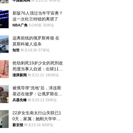
中国新闻网
昨天23:31
60评论
新版76人强过当年宇宙勇？
这一次杜兰特错的离谱了
NBA广角
6小时前
30评论
远离前线的俄罗斯将领 在
莫斯科被人追杀
知世
昨天19:36
57评论
抢劫刺死19岁少女的死刑改
死缓当事人自述：出狱11年
间始终刻意躲避被害人家属
澎湃新闻
昨天21:22
180评论
被俄导弹“洗地”后，泽连斯
基还在做梦：让俄罗斯在冬
季前求和？
兵器先锋
昨天20:13
29评论
22岁女生南太行山失联已1
0天，家属：她刚大学毕业
想到山里旅行
新京报
昨天23:18
60评论