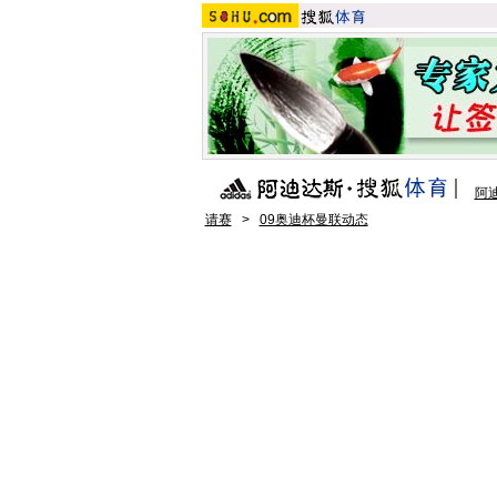
阿
请赛
>
09奥迪杯曼联动态