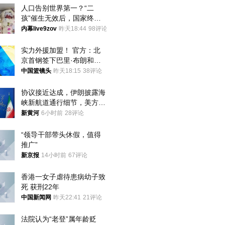
人口告别世界第一？“二
孩”催生无效后，国家终于
向住房出手了！
内幕live9zov
昨天18:44
98评论
实力外援加盟！ 官方：北
京首钢签下巴里·布朗和桑
普森
中国篮镜头
昨天18:15
38评论
协议接近达成，伊朗披露海
峡新航道通行细节，美方再
提“倒计时”
新黄河
6小时前
28评论
“领导干部带头休假，值得
推广”
新京报
14小时前
67评论
香港一女子虐待患病幼子致
死 获刑22年
中国新闻网
昨天22:41
21评论
法院认为“老登”属年龄贬