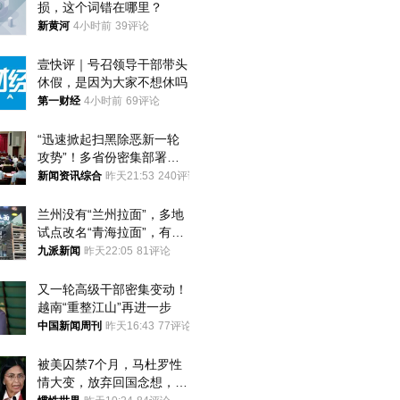
损，这个词错在哪里？
新黄河
4小时前
39评论
壹快评｜号召领导干部带头
休假，是因为大家不想休吗
第一财经
4小时前
69评论
“迅速掀起扫黑除恶新一轮
攻势”！多省份密集部署，
公布举报方式
新闻资讯综合
昨天21:53
240评论
兰州没有“兰州拉面”，多地
试点改名“青海拉面”，有商
家改名已两年
九派新闻
昨天22:05
81评论
又一轮高级干部密集变动！
越南“重整江山”再进一步
中国新闻周刊
昨天16:43
77评论
被美囚禁7个月，马杜罗性
情大变，放弃回国念想，最