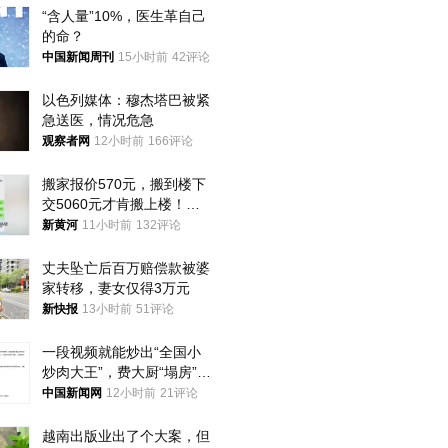
“含人量”10%，医生革自己
的命？
中国新闻周刊
15小时前
42评论
以色列媒体：穆杰塔巴被紧
急送医，情况危急
观察者网
12小时前
166评论
搬家报价570元，搬到楼下
交5060元才肯搬上楼！女
子傻眼了……
新黄河
11小时前
132评论
丈夫坠亡后百万赔偿款被婆
家转移，妻女仅得3万元
新快报
13小时前
51评论
一段视频就能炒出“全国小
炒肉大王”，费大厨“塌房”了
吗？
中国新闻网
12小时前
21评论
越南出版业出了个大案，但