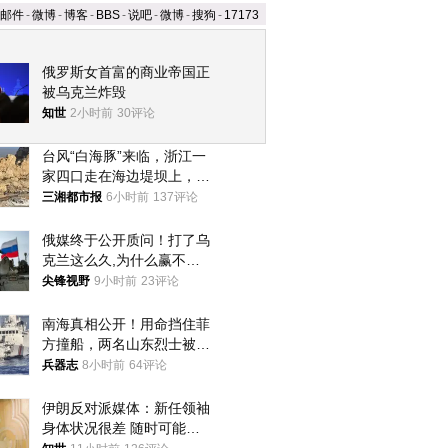
邮件
-
微博
-
博客
-
BBS
-
说吧
-
微博
-
搜狗
-
17173
俄罗斯女首富的商业帝国正
被乌克兰炸毁
知世
2小时前
30评论
台风“白海豚”来临，浙江一
家四口走在海边堤坝上，其
中9岁男孩被巨浪卷入海
三湘都市报
6小时前
137评论
中，搜救仍在进行
俄媒终于公开质问！打了乌
克兰这么久,为什么赢不了?
答案令人沉默
尖锋视野
9小时前
23评论
南海真相公开！用命挡住菲
方撞船，两名山东烈士被授
武警最高荣誉
兵器志
8小时前
64评论
伊朗反对派媒体：新任领袖
身体状况很差 随时可能离