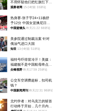
不用怀疑他们把红旗扛下去
的决心
观察者网
15小时前
33评论
热身赛-张子宇24+11杨舒
予12分 中国女篮擒尼日利
亚
中国篮镜头
昨天21:22
68评论
美参院通过制裁法案 针对
俄油气进口大国
知世
13小时前
51评论
福特号吓得冒冷汗！美媒：
福建舰不是中国航母终点，
而是新起点！
尖锋视野
昨天17:59
25评论
公交车空调费超标，扣司机
钱？
中国新闻周刊
昨天22:31
98评论
北约学者：对乌克兰的斩首
行动终于开始，几个月内乌