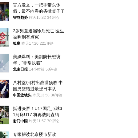
官方发文，一把手带头休
假，最不内卷的省掀桌子了
智谷趋势
昨天15:32
34评论
2岁男童遭漏诊后死亡 医生
被判刑有点冤
狐度
昨天17:20
221评论
美媒爆料：美副防长想访
华，“非常执着”
北京日报
14小时前
58评论
八村塁/河村出战世预赛 中
国男篮错过最强日本队
中国篮镜头
昨天13:58
36评论
挺进决赛！U17国足点球3-
1河床U17 将再战阿森纳
射门中国
昨天21:57
70评论
专家解读北京楼市新政