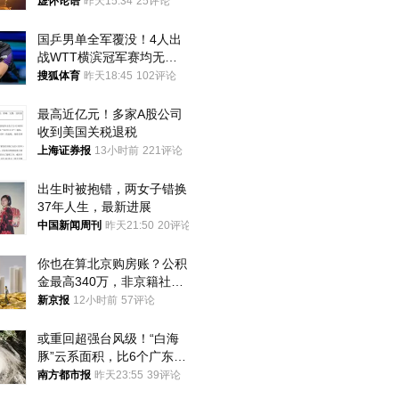
将投降
虚怀论语
昨天15:34
25评论
国乒男单全军覆没！4人出
战WTT横滨冠军赛均无缘
八强
搜狐体育
昨天18:45
102评论
最高近亿元！多家A股公司
收到美国关税退税
上海证券报
13小时前
221评论
出生时被抱错，两女子错换
37年人生，最新进展
中国新闻周刊
昨天21:50
20评论
你也在算北京购房账？公积
金最高340万，非京籍社保
1年
新京报
12小时前
57评论
或重回超强台风级！“白海
豚”云系面积，比6个广东还
大！深圳官方：注意这件事
南方都市报
昨天23:55
39评论