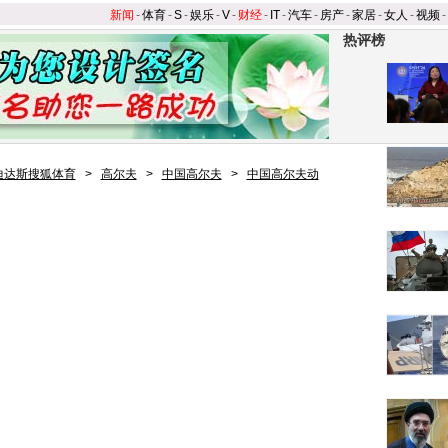
新闻
-
体育
-
S
-
娱乐
-
V
-
财经
-
IT
-
汽车
-
房产
-
家居
-
女人
-
视频
-
热评榜
迪达斯搜狐体育
>
高尔夫
>
中国高尔夫
>
中国高尔夫动