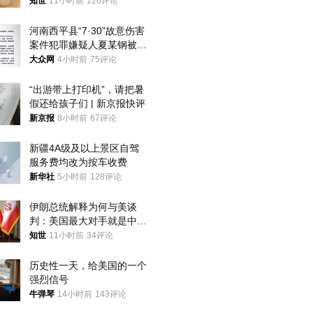
世
知世
11小时前
126评论
河南西平县“7·30”故意伤害
案件犯罪嫌疑人夏某钢被抓
获
大众网
4小时前
75评论
“出游带上打印机”，请把暑
假还给孩子们 | 新京报快评
新京报
8小时前
67评论
新疆4A级及以上景区自驾
服务费均改为按车收费
新华社
5小时前
128评论
伊朗总统解释为何与美谈
判：美国最大对手就是中
国，但他们也在对话
知世
11小时前
34评论
历史性一天，给美国的一个
强烈信号
牛弹琴
14小时前
143评论