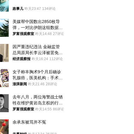
政事儿
昨天23:47
134评论
美媒帮中国数出2850枚导
弹，一对比伊朗这组数据，
发现出大事了
罗富强观察室
昨天14:48
27评论
因严重违纪违法 金融监管
总局原局长李云泽被罢免全
国人大代表
经济观察报
昨天16:24
112评论
女子称丰胸术9个月后确诊
乳腺癌，医美机构：手术不
可能引发癌症，建议走司法
澎湃新闻
昨天21:46
28评论
途径
去年八月，两位海警战士牺
牲在维护黄岩岛主权的行动
中
罗富强观察室
昨天14:55
86评论
余承东被骂并不冤