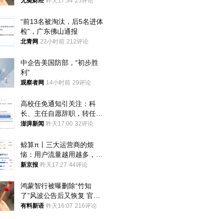
无冕财经
昨天17:34
25评论
“前13名被淘汰，后5名进体
检”，广东佛山通报
北青网
22小时前
212评论
中企告美国防部，“初步胜
利”
观察者网
14小时前
29评论
高校任免通知引关注：科
长、主任自愿辞职，转任思
政辅导员
澎湃新闻
昨天17:00
32评论
鲸算π丨三大运营商的烦
恼：用户流量越用越多，收
入却越来越少
新京报
昨天17:27
44评论
鸿蒙智行被曝删除“竹知
了”风波公告后又恢复 官媒
曾力挺：劝华为要大度的，
有料新语
昨天16:07
216评论
你们适不适合？