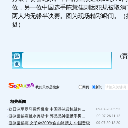
位，另一位中国选手陈慧佳则因犯规被取消
两人均无缘半决赛。图为现场精彩瞬间。（搜
摄）
(
我的天职是搜索
网页
新闻
相关新闻
·
欧日泳军罗马强悍爆发 中国游泳震惊缘何...
09-07-28 05:52
·
游泳世锦赛跳水奥斯卡 郭晶晶神童携手男...
09-07-26 11:12
·
游泳世锦赛 女子4x200米自由泳接力 中国晋级
09-07-30 18:20