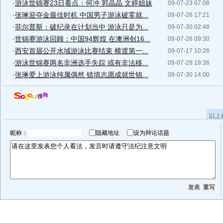
·
游泳世锦赛23日看点：何冲 郭晶晶 文婷姐妹
09-07-23 07:08
·
张琳迎夺金最佳时机 中国男子游泳破零就...
09-07-26 17:21
·
菲尔普斯：破纪录在计划当中 游泳只是为...
09-07-30 02:48
·
世锦赛游泳回顾：中国94辉煌 在澳洲创16...
09-07-26 09:30
·
西安首届公开水域游泳比赛结束 横渡第一...
09-07-17 10:26
·
游泳世锦赛两名非洲选手失踪 或有非法移...
09-07-28 19:36
·
张琳爱上游泳纯属偶然 错填志愿成就世锦...
09-07-30 14:00
以上
昵称：
隐藏地址
设为辩论话题