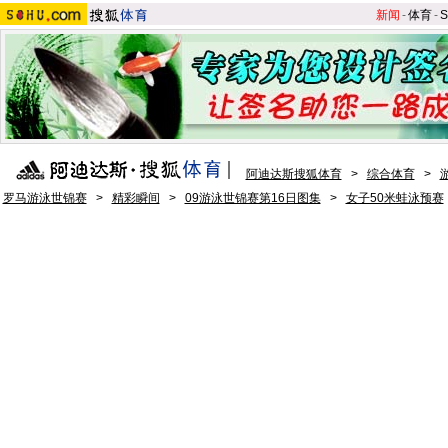
新闻
-
体育
-
S
阿迪达斯搜狐体育
>
综合体育
>
罗马游泳世锦赛
>
精彩瞬间
>
09游泳世锦赛第16日图集
>
女子50米蛙泳预赛