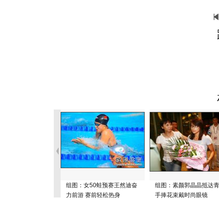
组图：女50蛙预赛王然迪奋
组图：素颜郭晶晶抵达
力前游 赛前轻松热身
手捧花束戴时尚眼镜