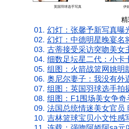
英国羽球选手写真
伊
精
01.
幻灯：张馨予新写真曝
02.
幻灯：中德明星晚宴名
03.
古蒂接受采访突吻美女主
04.
细数足坛星二代：小卡卡
05.
组图：火箭战篮网姚明
06.
奥尼尔妻子：我没有外遇
07.
组图：英国羽球选手拍
08.
组图：F1围场美女争奇
09.
法国总统情迷美女官员 
10.
吉林篮球宝贝小文性感
11.
连载：强吻阿娇阿sa元