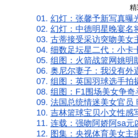
精
01.
幻灯：张馨予新写真曝
02.
幻灯：中德明星晚宴名
03.
古蒂接受采访突吻美女主
04.
细数足坛星二代：小卡卡
05.
组图：火箭战篮网姚明
06.
奥尼尔妻子：我没有外遇
07.
组图：英国羽球选手拍
08.
组图：F1围场美女争奇
09.
法国总统情迷美女官员 
10.
吉林篮球宝贝小文性感
11.
连载：强吻阿娇阿sa元
12.
图集：央视体育美女主