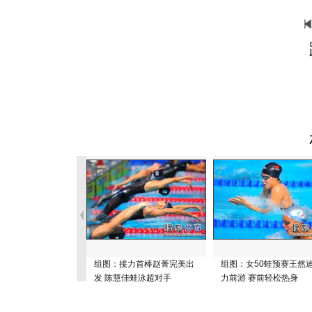
组图：接力首棒赵菁完美出
组图：女50蛙预赛王然
发 陈慧佳蛙泳超对手
力前游 赛前轻松热身