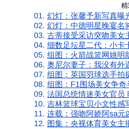
精
01.
幻灯：张馨予新写真曝
02.
幻灯：中德明星晚宴名
03.
古蒂接受采访突吻美女主
04.
细数足坛星二代：小卡卡
05.
组图：火箭战篮网姚明
06.
奥尼尔妻子：我没有外遇
07.
组图：英国羽球选手拍
08.
组图：F1围场美女争奇
09.
法国总统情迷美女官员 
10.
吉林篮球宝贝小文性感
11.
连载：强吻阿娇阿sa元
12.
图集：央视体育美女主