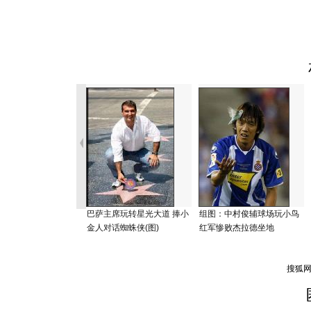
巴萨主席玩转星光大道 捧小
组图：中村俊辅球场玩小鸟
金人对话蜘蛛侠(图)
红军惨败杰拉德坐地