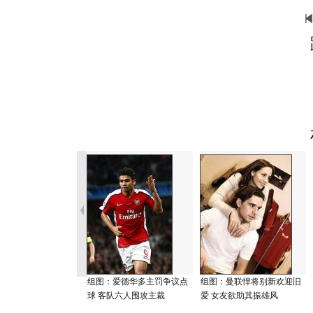
组图：爱德华多主罚争议点
组图：曼联悍将别新欢迎旧
球 客队六人围攻主裁
爱 女友欲助其振雄风