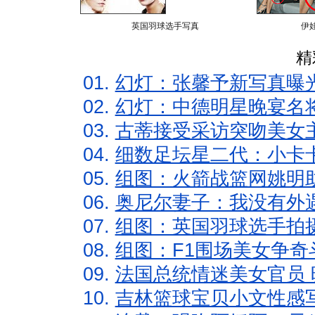
英国羽球选手写真
伊
精
01.
幻灯：张馨予新写真曝
02.
幻灯：中德明星晚宴名
03.
古蒂接受采访突吻美女主
04.
细数足坛星二代：小卡卡
05.
组图：火箭战篮网姚明
06.
奥尼尔妻子：我没有外遇
07.
组图：英国羽球选手拍
08.
组图：F1围场美女争奇
09.
法国总统情迷美女官员 
10.
吉林篮球宝贝小文性感