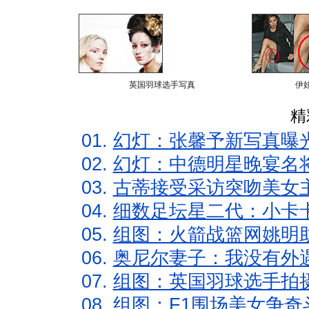
英国羽球选手写真
伊
精
01.
幻灯：张馨予新写真曝
02.
幻灯：中德明星晚宴名
03.
古蒂接受采访突吻美女主
04.
细数足坛星二代：小卡卡
05.
组图：火箭战篮网姚明
06.
奥尼尔妻子：我没有外遇
07.
组图：英国羽球选手拍
08.
组图：F1围场美女争奇