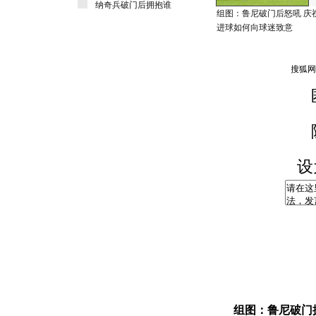
纳奇兵破门后拥抱谁
组图：鲁尼破门后怒吼 庆
进球如何向球迷致意
设
组图：鲁尼破门握