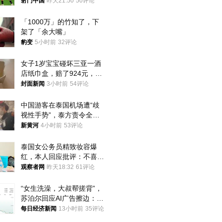
将战河床
射门中国
昨天21:50
50评论
「1000万」的竹知了，下
架了「余大嘴」
豹变
5小时前
32评论
女子1岁宝宝碰坏三亚一酒
店纸巾盒，赔了924元，发
帖吐槽后酒店退还一半的
封面新闻
3小时前
54评论
钱，当地市监局回应
中国游客在泰国机场遭“歧
视性手势”，泰方责令全面
调查，对责任人采取最严厉
新黄河
4小时前
53评论
处分
泰国女公务员精致妆容爆
红，本人回应批评：不喜欢
就别看
观察者网
昨天18:32
61评论
“女生洗澡，大叔帮搓背”，
苏泊尔回应AI广告擦边：视
频全下架，已强化内容管理
每日经济新闻
13小时前
35评论
与审核