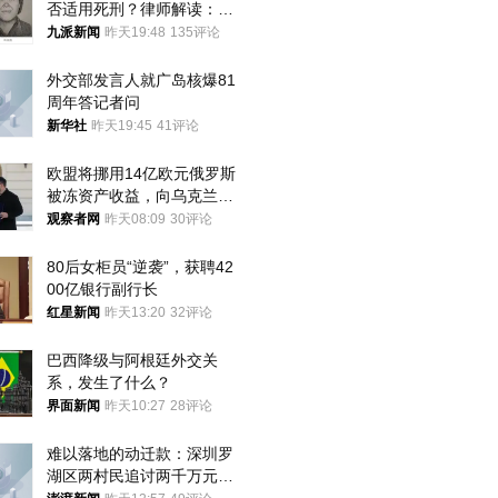
否适用死刑？律师解读：很
大概率不会被判处死刑
九派新闻
昨天19:48
135评论
外交部发言人就广岛核爆81
周年答记者问
新华社
昨天19:45
41评论
欧盟将挪用14亿欧元俄罗斯
被冻资产收益，向乌克兰提
供援助
观察者网
昨天08:09
30评论
80后女柜员“逆袭”，获聘42
00亿银行副行长
红星新闻
昨天13:20
32评论
巴西降级与阿根廷外交关
系，发生了什么？
界面新闻
昨天10:27
28评论
难以落地的动迁款：深圳罗
湖区两村民追讨两千万元动