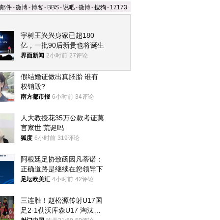
邮件
-
微博
-
博客
-
BBS
-
说吧
-
微博
-
搜狗
-
17173
宇树王兴兴身家已超180
亿，一批90后新贵也将诞生
界面新闻
2小时前
27评论
假结婚证做出真胚胎 谁有
权销毁?
南方都市报
6小时前
34评论
人大教授花35万公款考证莫
言家世 荒诞吗
狐度
6小时前
319评论
阿根廷足协致函因凡蒂诺：
正确道路是继续在您领导下
足坛欧美汇
4小时前
42评论
三连胜！赵松源传射U17国
足2-1勒沃库森U17 淘汰赛