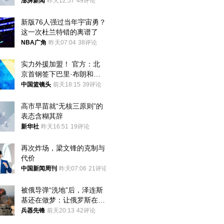
迁款八年未果
澎湃新闻
昨天12:57
49评论
新版76人强过当年宇宙勇？
这一次杜兰特错的离谱了
NBA广角
昨天07:04
38评论
实力外援加盟！ 官方：北
京首钢签下巴里·布朗和桑
普森
中国篮镜头
前天18:15
39评论
高市早苗就“无核三原则”的
表态含糊其辞
新华社
昨天16:51
19评论
再次炸场，梁文锋的克制与
代价
中国新闻周刊
昨天07:06
21评论
被俄导弹“洗地”后，泽连斯
基还在做梦：让俄罗斯在冬
季前求和？
兵器先锋
前天20:13
42评论