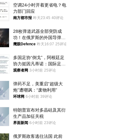
空调24小时开着更省电？电
力部门回应
南方都市报
昨天23:45
40评论
28枚弹道武器全部突防成
功！在俄罗斯的外国导弹发
射车都是合法打击目标
鹰眼Defence
昨天16:07
25评论
多国足协“倒戈”，阿根廷足
协力挺因凡蒂诺：国际足联
今后应继续在其领导下前行
观察者网
3小时前
25评论
弹药不足，美重启“超级大
炮”遭嘲讽：“废物利用”
环球网
6小时前
39评论
特朗普宣布对多晶硅及其衍
生产品加征关税
界面新闻
6小时前
23评论
俄罗斯政客逃往法国 此前