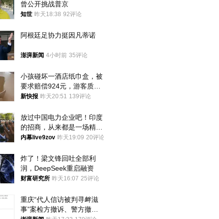
曾公开挑战普京
知世
昨天18:38
92评论
阿根廷足协力挺因凡蒂诺
澎湃新闻
4小时前
35评论
小孩碰坏一酒店纸巾盒，被
要求赔偿924元，游客质疑
酒店房客物品超高标价，市
新快报
昨天20:51
139评论
监部门：不违规
放过中国电力企业吧！印度
的招商，从来都是一场精准
收割
内幕live9zov
昨天19:09
20评论
炸了！梁文锋回吐全部利
润，DeepSeek重启融资
财富研究所
昨天16:07
25评论
重庆“代人信访被判寻衅滋
事”案检方撤诉、警方撤