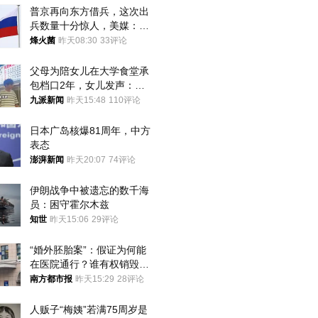
普京再向东方借兵，这次出
兵数量十分惊人，美媒：俄
朝要动真格？
烽火菌
昨天08:30
33评论
父母为陪女儿在大学食堂承
包档口2年，女儿发声：初
衷是为了陪伴，毕业后将不
九派新闻
昨天15:48
110评论
再营业
日本广岛核爆81周年，中方
表态
澎湃新闻
昨天20:07
74评论
伊朗战争中被遗忘的数千海
员：困守霍尔木兹
知世
昨天15:06
29评论
“婚外胚胎案”：假证为何能
在医院通行？谁有权销毁胚
胎？
南方都市报
昨天15:29
28评论
人贩子“梅姨”若满75周岁是