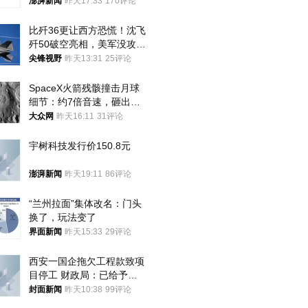
案，两被告人获国赔
澎湃新闻
昨天17:33
170评论
比歼36更让西方恐慌！沈飞
歼50破空亮相，美军没攻克
的技术被拿下
尖锋视野
昨天13:31
25评论
SpaceX火箭残骸撞击月球
细节：约7倍音速，砸出直
径约30米撞击坑
大众网
昨天16:11
31评论
宇树科技发行价150.8元
澎湃新闻
昨天19:11
86评论
“兰州拉面”集体改名：门头
换了，玩法变了
界面新闻
昨天15:33
29评论
西安一国企拖欠工程款致项
目停工 财政局：已给予处
分，正督促整改
封面新闻
昨天10:38
99评论